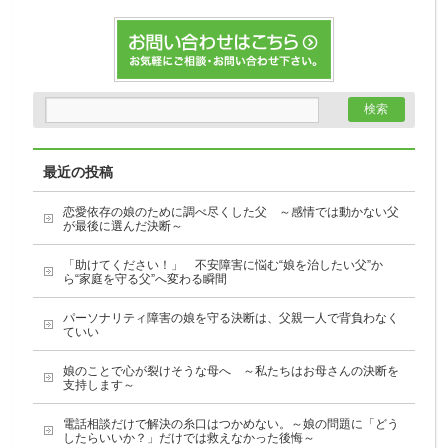
最近の投稿
恋愛依存の娘のために調べ尽くした父 ～感情では動かない父
が最後に選んだ決断～
「助けてください！」 不安障害に悩む“娘を治したい父”か
ら“家庭を守る父”へ変わる瞬間
パーソナリティ障害の娘を守る決断は、父親一人で背負わなく
ていい
娘のことで心が裂けそうな母へ ～私たちはお母さんの決断を
支持します～
電話相談だけで解決の糸口はつかめない。～娘の問題に「どう
したらいいか？」だけでは救えなかった後悔～