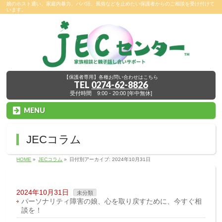
娘のホスト通い、家庭内暴力、パパ活、風俗などを止めたい保護者からのご相談を受け付けて
います。
【保護者専用】各種お問い合わせはこちら
TEL
0274-62-8826
受付時間 9:00 - 20:00 [年中無休]
MENU
JECコラム
HOME
»
JECコラム
»
日付別アーカイブ: 2024年10月31日
2024年10月31日
未分類
パーソナリティ障害の娘、心を取り戻すために、今すぐ相
談を！