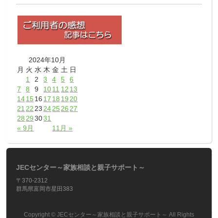
2024年10月
月
火
水
木
金
土
日
1
2
3
4
5
6
7
8
9
10
11
12
13
14
15
16
17
18
19
20
21
22
23
24
25
26
27
28
29
30
31
« 9月
11月 »
JECセンター～家族相談と親子サポート～
〒370-2312
群馬県富岡市星田383
Copyright ©
JECセンター～家族相談と親子サポート～
All Rights