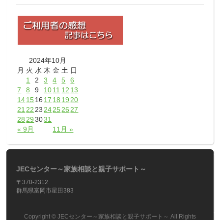
2024年10月
月
火
水
木
金
土
日
1
2
3
4
5
6
7
8
9
10
11
12
13
14
15
16
17
18
19
20
21
22
23
24
25
26
27
28
29
30
31
« 9月
11月 »
JECセンター～家族相談と親子サポート～
〒370-2312
群馬県富岡市星田383
Copyright ©
JECセンター～家族相談と親子サポート～
All Rights