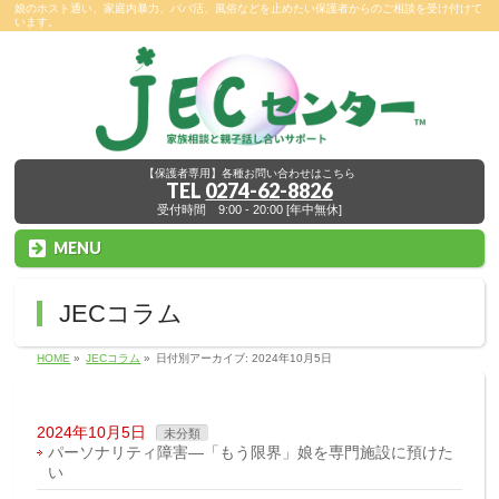
娘のホスト通い、家庭内暴力、パパ活、風俗などを止めたい保護者からのご相談を受け付けて
います。
【保護者専用】各種お問い合わせはこちら
TEL
0274-62-8826
受付時間 9:00 - 20:00 [年中無休]
MENU
JECコラム
HOME
»
JECコラム
»
日付別アーカイブ: 2024年10月5日
2024年10月5日
未分類
パーソナリティ障害―「もう限界」娘を専門施設に預けた
い