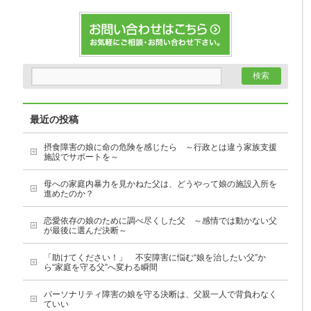
最近の投稿
摂食障害の娘に命の危険を感じたら ～行政とは違う家族支援
施設でサポートを～
母への家庭内暴力を見かねた父は、どうやって娘の施設入所を
進めたのか？
恋愛依存の娘のために調べ尽くした父 ～感情では動かない父
が最後に選んだ決断～
「助けてください！」 不安障害に悩む“娘を治したい父”か
ら“家庭を守る父”へ変わる瞬間
パーソナリティ障害の娘を守る決断は、父親一人で背負わなく
ていい