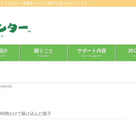
などを止めたい保護者からのご相談を受け付けています。
紹介
困りごと
サポート内容
JE
tion
trouble
Our support
c
10月24日
0時間かけて駆け込んだ親子