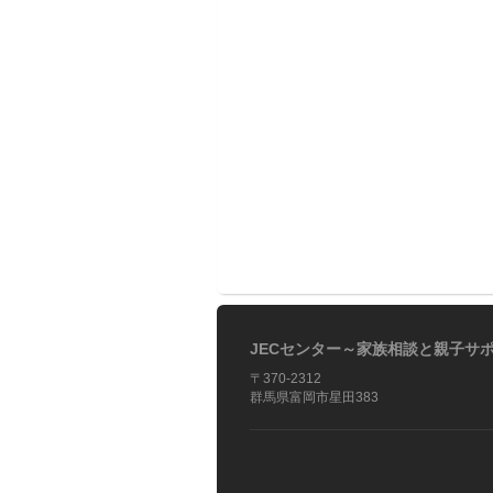
JECセンター～家族相談と親子サ
〒370-2312
群馬県富岡市星田383