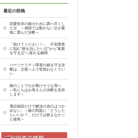
最近の投稿
恋愛依存の娘のために調べ尽くし
た父 ～感情では動かない父が最
後に選んだ決断～
「助けてください！」 不安障害
に悩む“娘を治したい父”から“家庭
を守る父”へ変わる瞬間
パーソナリティ障害の娘を守る決
断は、父親一人で背負わなくてい
い
娘のことで心が裂けそうな母へ
～私たちはお母さんの決断を支持
します～
電話相談だけで解決の糸口はつか
めない。～娘の問題に「どうした
らいいか？」だけでは救えなかっ
た後悔～