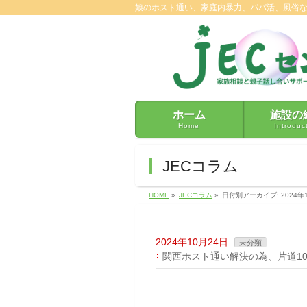
娘のホスト通い、家庭内暴力、パパ活、風俗
ホーム
施設の
Home
Introduc
JECコラム
HOME
»
JECコラム
»
日付別アーカイブ: 2024年
2024年10月24日
未分類
関西ホスト通い解決の為、片道1