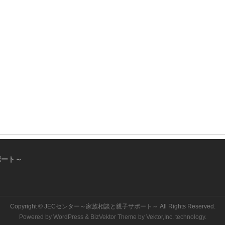
ポート～
Copyright ©
JECセンター～家族相談と親子サポート～
All Rights Reserved.
Powered by
WordPress
&
BizVektor Theme
by
Vektor,Inc.
technology.