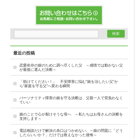
最近の投稿
恋愛依存の娘のために調べ尽くした父 ～感情では動かない父
が最後に選んだ決断～
「助けてください！」 不安障害に悩む“娘を治したい父”か
ら“家庭を守る父”へ変わる瞬間
パーソナリティ障害の娘を守る決断は、父親一人で背負わなく
ていい
娘のことで心が裂けそうな母へ ～私たちはお母さんの決断を
支持します～
電話相談だけで解決の糸口はつかめない。～娘の問題に「どう
したらいいか？」だけでは救えなかった後悔～