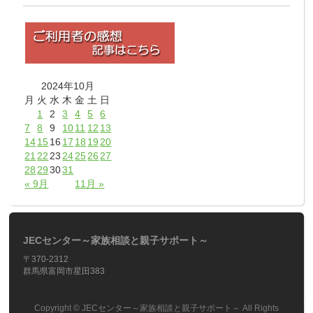
2024年10月
月
火
水
木
金
土
日
1
2
3
4
5
6
7
8
9
10
11
12
13
14
15
16
17
18
19
20
21
22
23
24
25
26
27
28
29
30
31
« 9月
11月 »
JECセンター～家族相談と親子サポート～
〒370-2312
群馬県富岡市星田383
Copyright ©
JECセンター～家族相談と親子サポート～
All Rights