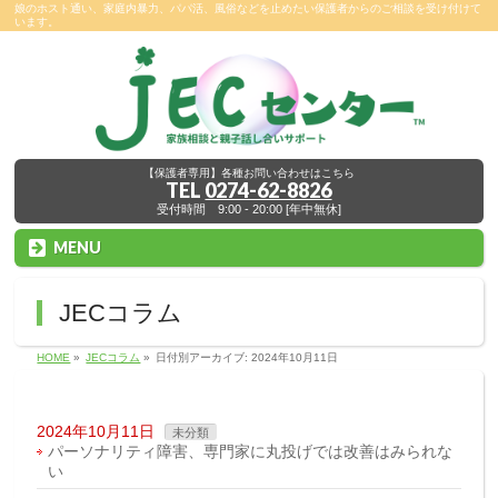
娘のホスト通い、家庭内暴力、パパ活、風俗などを止めたい保護者からのご相談を受け付けて
います。
【保護者専用】各種お問い合わせはこちら
TEL
0274-62-8826
受付時間 9:00 - 20:00 [年中無休]
MENU
JECコラム
HOME
»
JECコラム
»
日付別アーカイブ: 2024年10月11日
2024年10月11日
未分類
パーソナリティ障害、専門家に丸投げでは改善はみられな
い