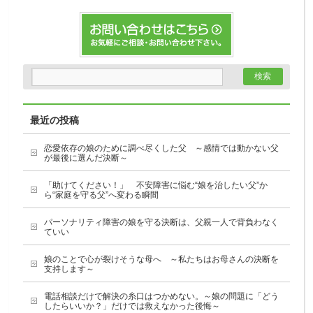
最近の投稿
恋愛依存の娘のために調べ尽くした父 ～感情では動かない父
が最後に選んだ決断～
「助けてください！」 不安障害に悩む“娘を治したい父”か
ら“家庭を守る父”へ変わる瞬間
パーソナリティ障害の娘を守る決断は、父親一人で背負わなく
ていい
娘のことで心が裂けそうな母へ ～私たちはお母さんの決断を
支持します～
電話相談だけで解決の糸口はつかめない。～娘の問題に「どう
したらいいか？」だけでは救えなかった後悔～