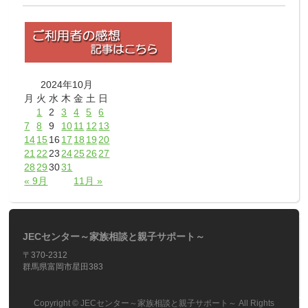
2024年10月
月
火
水
木
金
土
日
1
2
3
4
5
6
7
8
9
10
11
12
13
14
15
16
17
18
19
20
21
22
23
24
25
26
27
28
29
30
31
« 9月
11月 »
JECセンター～家族相談と親子サポート～
〒370-2312
群馬県富岡市星田383
Copyright ©
JECセンター～家族相談と親子サポート～
All Rights