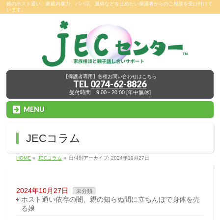
娘のホスト通い、家庭内暴力、パパ活、風俗などを止めたい保護者からのご相談を受け付けて
います。
【保護者専用】各種お問い合わせはこちら
TEL
0274-62-8826
受付時間 9:00 - 20:00 [年中無休]
MENU
JECコラム
HOME
»
JECコラム
»
日付別アーカイブ: 2024年10月27日
2024年10月27日
未分類
ホスト通い依存の闇、親の知らぬ間に立ちんぼで身体を売
る娘