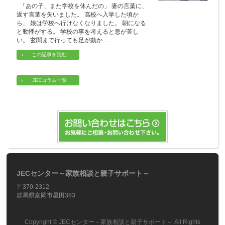
「あの子、また学校を休んだの」 妻の言葉に、
返す言葉を失いました。 高校へ入学した頃か
ら、 娘は学校へ行けなくなりました。 朝になる
と動悸がする。 学校の事を考えると息が苦し
い。 玄関まで行っても足が動か …
この記事を読む
JECコラム一覧
JECセンター～家族相談と親子サポート～
〒370-2312
群馬県富岡市星田383
Copyright ©
JECセンター～家族相談と親子サポート～
All Rights