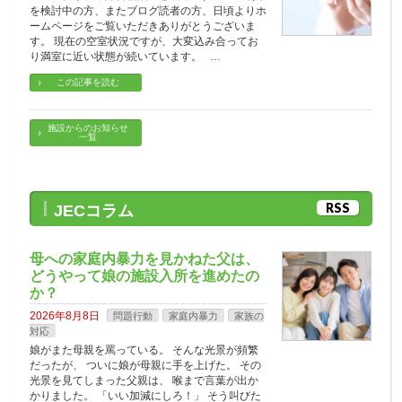
を検討中の方、またブログ読者の方、日頃よりホ
ームページをご覧いただきありがとうございま
す。 現在の空室状況ですが、大変込み合ってお
り満室に近い状態が続いています。 …
この記事を読む
施設からのお知らせ
一覧
RSS
JECコラム
母への家庭内暴力を見かねた父は、
どうやって娘の施設入所を進めたの
か？
2026年8月8日
問題行動
家庭内暴力
家族の
対応
娘がまた母親を罵っている。 そんな光景が頻繁
だったが、 ついに娘が母親に手を上げた。 その
光景を見てしまった父親は、 喉まで言葉が出か
かりました。 「いい加減にしろ！」 そう叫びた