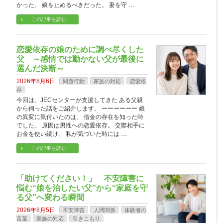
かった。 娘を止めるべきだった。 妻を守 …
この記事を読む
恋愛依存の娘のために調べ尽くした
父 ～感情では動かない父が最後に
選んだ決断～
2026年8月6日
問題行動
家族の対応
恋愛依
存
今回は、JECセンターが支援してきた ある父親
から伺った話をご紹介します。 ーーーーーー 娘
の異変に気付いたのは、 借金の存在を知った時
でした。 原因は男性への恋愛依存。 交際相手に
お金を使い続け、 私が気づいた時には …
この記事を読む
「助けてください！」 不安障害に
悩む“娘を治したい父”から“家庭を守
る父”へ変わる瞬間
2026年8月5日
不安障害
人間関係
体験者の
言葉
家族の対応
引きこもり