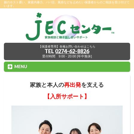
娘のホスト通い、家庭内暴力、パパ活、風俗などを止めたい保護者からのご相談を受け付けて
います。
【保護者専用】各種お問い合わせはこちら
TEL
0274-62-8826
受付時間 9:00 - 20:00 [年中無休]
MENU
家族と本人の
再出発
を支える
【入所サポート】