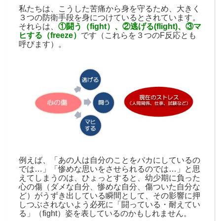
私たちは、こうした苦痛から身を守るため、大きく
３つの防衛手段を身につけているとされています。
それらは、
①闘う（
fight
）、②逃げる
(flight)
、③マ
ヒする（
freeze
）
です（これらを３つの
F
反応とも
呼びます）。
例えば、「あの人は自分のことをバカにしているの
では
…
」「惨めな思いをさせられるのでは
…
」と思
えてしまうのは、ひょっとすると、幼少期に負った
心の傷（ダメな自分、惨めな自分、傷ついた自分な
ど）がうずき出している瞬間として、その影響に押
しつぶされないよう必死に「闘っている・耐えてい
る」（
fight
）姿を表しているのかもしれません。