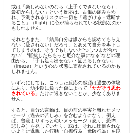
或は「楽しめないのなら（上手くできないなら）、
最初からしない」という反応は、古傷の痛みを怖
れ、予測されるリスクの一切を「遠ざける・遮断す
ること」（
flight
）に心が捕らわれている状態なのか
もしれません。
それともまた、「結局自分は誰からも認めてもらえ
ない（愛されない）だろう」とあえて自分を卑下し
てしまうのは、そうでもしないと“つじつまが合わ
ない” “抵抗したらもっと厄介な事になる”などの理
由から、「手も足も出せない・固まるしかない」
（
freeze
）という心の 状態に支配されているのかも
しれません。
いずれにしても、こうした反応の起源は過去の体験
にあり、幼少期に負った傷によって
「ただそう思わ
されている」
だけに過ぎないことが、少なくありま
せん。
すると、自分の言動は、目の前の事実と離れたメッ
セージ（過去の苦しみ）を含むようになり、例え
ば、普段よりずっと幼いメッセージ（怒り、恐怖、
悲しみ）を発していたり、或は、それに圧倒されな
いように逸脱した行動（自傷行為、危険行為）を現