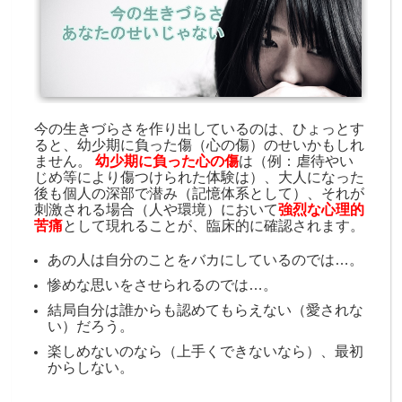
今の生きづらさを作り出しているのは、ひょっとす
ると、幼少期に負った傷（心の傷）のせいかもしれ
ません。
幼
少期に負った心の傷
は（例：虐待やい
じめ等により傷つけられた体験は）、大人になった
後も個人の深部で潜み（記憶体系として）、それが
刺激される場合（人や環境）において
強烈な心理的
苦痛
として現れることが、臨床的に確認されます。
あの人は自分のことをバカにしているのでは
…
。
惨めな思いをさせられるのでは
…
。
結局自分は誰からも認めてもらえない（愛されな
い）だろう。
楽しめないのなら（上手くできないなら）、最初
からしない。