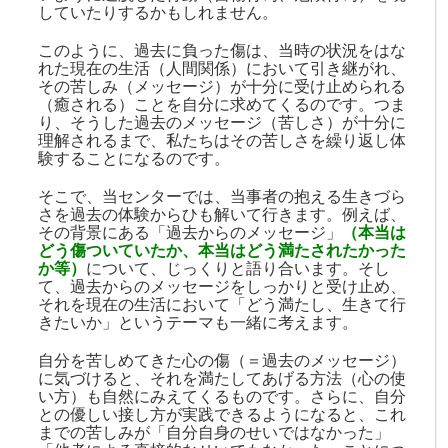
していたりするかもしれません。
このように、過去に負った傷は、当時の状況をはな
れた現在の生活（人間関係）において引き継がれ、
その苦しみ（メッセージ）が十分に受け止められる
（癒される）ことを自分に求めてくるのです。つま
り、そうした過去のメッセージ（苦しさ）が十分に
理解されるまで、私たちはその苦しさを繰り返し体
験することになるのです。
そこで、当センターでは、当事者の抱える生きづら
さを過去の体験からひも解いて行きます。例えば、
その背景にある「過去からのメッセージ」
（本当は
どう傷ついていたか、本当はどう満たされたかった
か等）
について、じっくりと語り合います。そし
て、過去からのメッセージをしっかりと受け止め、
それを現在の生活において「どう満たし、生きて行
きたいか」というテーマも一緒に考えます。
自分を苦しめてきた心の傷（＝過去のメッセージ）
に気づけると、それを満たしてあげる方法（心の使
い方）も自然にみえてくるものです。さらに、自分
との優しい接し方が実践できるようになると、これ
までの苦しみが「自分自身のせいではなかった」