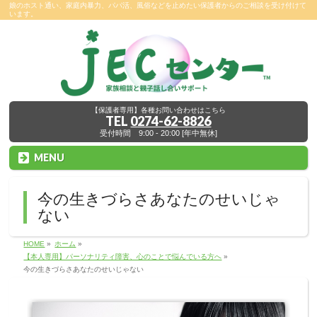
娘のホスト通い、家庭内暴力、パパ活、風俗などを止めたい保護者からのご相談を受け付けて
います。
【保護者専用】各種お問い合わせはこちら
TEL
0274-62-8826
受付時間 9:00 - 20:00 [年中無休]
MENU
今の生きづらさあなたのせいじゃ
ない
HOME
»
ホーム
»
【本人専用】パーソナリティ障害、心のことで悩んでいる方へ
»
今の生きづらさあなたのせいじゃない