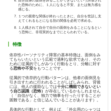
自分自身の面倒をみることができないという誇張され
た恐怖のために、１人になると不安、または無力感を
感じる。
１つの親密な関係が終わったときに、自分を世話し支
えてくれるもとになる別の関係を必死で求める。
１人残されて自分で自分の面倒をみることになるとい
う恐怖に、非現実的なまでにとらわれている。
特徴
依存性パーソナリティ障害の基本特徴は、面倒をみ
てもらいたいという広範で過剰な欲求であり、その
ために従属的でしがみつく行動をとり、分離に対す
る
恐怖や不安
をもつことです。
従属的で依存的な行動パターンは、他者の面倒見を
引き出すために行われることがしばしみられ、背後
には、他人の援助なしでは
十分に機能できないとい
う自己認識（恐怖）
が存在しているかもしれません
（「自信がなく、独力で物事を行ったりすることが
困難である」と信じ込んでいることがあります）。
具体的な行動として、例えば、「外出用のシャツは