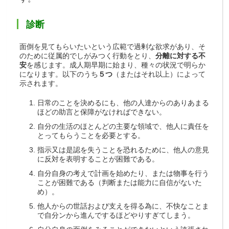
診断
面倒を見てもらいたいという広範で過剰な欲求があり、そ
のために従属的でしがみつく行動をとり、
分離に対する不
安
を感じます。成人期早期に始まり、種々の状況で明らか
になります。以下のうち
５つ
（またはそれ以上）によって
示されます。
日常のことを決めるにも、他の人達からのありあまる
ほどの助言と保障がなければできない。
自分の生活のほとんどの主要な領域で、他人に責任を
とってもらうことを必要とする。
指示又は是認を失うことを恐れるために、他人の意見
に反対を表明することが困難である。
自分自身の考えで計画を始めたり、または物事を行う
ことが困難である（判断または能力に自信がないた
め）。
他人からの世話および支えを得る為に、不快なことま
で自分ンから進んでするほどやりすぎてしまう。