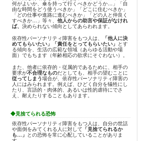
何がよいか、傘を持って行くべきかどうか…」「自
由な時間をどう使うべきか」「どこに住むべきか」
「どの仕事や進路に進むべきか」「どの人と仲良く
すべきか…」等々、
他人からの助言や保証がなけれ
ば、
決められない傾向としてあらわれます。
依存性パーソナリティ障害をもつ人は、
「他人に決
めてもらいたい」「責任をとってもらいたい」
とす
る傾向を、生活の広範な領域（あらゆる活動や場
面）でもちます（年齢相応の欲求にそぐわない）。
また、他者に依存的・従属的であるために、相手の
要求が
不合理なもの
だとしても、相手の望むことに
従ってしまう
場合が、依存性パーソナリティ障害の
人にはみられます。例えば、ひどく自分を犠牲にし
たり、言語的・肉体的、あるいは性的虐待にでさ
え、耐えたりすることもあります。
◆見捨てられる恐怖
依存性パーソナリティ障害をもつ人は、自分の世話
や面倒をみてくれる人に対して
「見捨てられるか
も…」
との恐怖を常に心配していることがありま
す。