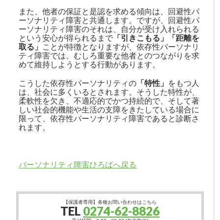
また、他者の保証と是認を求める傾向は、回避性パ
ーソナリティ障害と共通します。ですが、回避性パ
ーソナリティ障害のそれは、自分が受け入れられる
という安心が得られるまで
「引きこもる」「距離を
取る」
ことが特徴となりますが、依存性パーソナリ
ティ障害では、むしろ重要な他者とのつながりを求
めて維持しようとする行動があります。
こうした依存性パーソナリティの
「特性」
をもつ人
は、社会に多くいるとされます。そうした特性が、
柔軟性を欠き、不適応的でかつ持続的で、そして著
しい社会的機能や生活の支障をきたしている場合に
限って、依存性パーソナリティ障害であると診断さ
れます。
パーソナリティ障害ひろばへ戻る
【保護者専用】各種お問い合わせはこちら
TEL
0274-62-8826