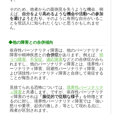
そのため、他者からの面倒見を失うような機会、例
えば、
自分をより高めるような機会や活動への参加
を避けようとたり、
そのように有用な自分がいるこ
とを世話人に知られたくないと思うかもしれませ
ん。
◆他の障害との合併傾向
依存性パーソナリティ障害は、他のパーソナリティ
障害や精神疾患との
合併症
があります。例えば、
抑
うつ障害
、
不安症
、
適応障害
などとの合併症がみら
れますし、他のパーソナリティ障害とは、境界性パ
ーソナリティ障害、回避性パーソナリティ障害、お
よび演技性パーソナリティ障害と合併して発症する
ことが報告されます。
見捨てられる恐怖については、
境界性パーソナリテ
ィ障害
と共通します。ですが、依存性パーソナリテ
ィ障害のそれは
「服従的で従順な様子」
を特徴とす
るのに対し、境界性パーソナリティ障害では「強い
怒りや要求、起伏の激しさ」等として現れる点に、
両者が区別されます。