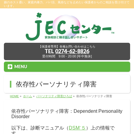
娘のホスト通い、家庭内暴力、パパ活、風俗などを止めたい保護者からのご相談を受け付けて
います。
【保護者専用】各種お問い合わせはこちら
TEL
0274-62-8826
受付時間 9:00 - 20:00 [年中無休]
MENU
依存性パーソナリティ障害
HOME
»
ホーム
»
パーソナリティ障害ひろば
»
依存性パーソナリティ障害
依存性パーソナリティ障害：Dependent Personality
Disorder
以下は、診断マニュアル（
DSM⁻５
）上の情報で
す。