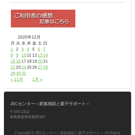
2025年12月
月
火
水
木
金
土
日
1
2
3
4
5
6
7
8
9
10
11
12
13
14
15
16
17
18
19
20
21
22
23
24
25
26
27
28
29
30
31
« 11月
1月 »
JECセンター～家族相談と親子サポート～
〒370-2312
群馬県富岡市星田383
Copyright ©
JECセンター～家族相談と親子サポート～
All Rights