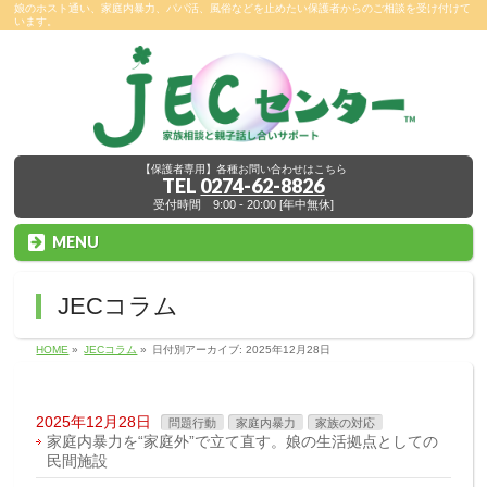
娘のホスト通い、家庭内暴力、パパ活、風俗などを止めたい保護者からのご相談を受け付けて
います。
【保護者専用】各種お問い合わせはこちら
TEL
0274-62-8826
受付時間 9:00 - 20:00 [年中無休]
MENU
JECコラム
HOME
»
JECコラム
»
日付別アーカイブ: 2025年12月28日
2025年12月28日
問題行動
家庭内暴力
家族の対応
家庭内暴力を“家庭外”で立て直す。娘の生活拠点としての
民間施設