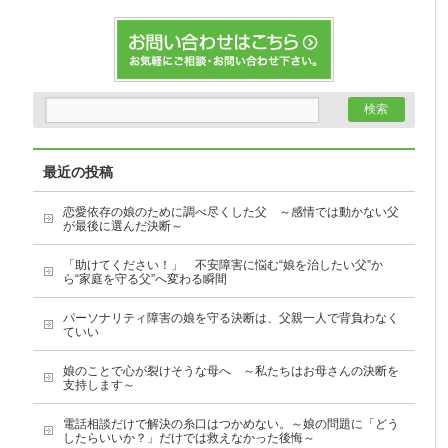
最近の投稿
恋愛依存の娘のために調べ尽くした父 ～感情では動かない父
が最後に選んだ決断～
「助けてください！」 不安障害に悩む“娘を治したい父”か
ら“家庭を守る父”へ変わる瞬間
パーソナリティ障害の娘を守る決断は、父親一人で背負わなく
ていい
娘のことで心が裂けそうな母へ ～私たちはお母さんの決断を
支持します～
電話相談だけで解決の糸口はつかめない。～娘の問題に「どう
したらいいか？」だけでは救えなかった後悔～