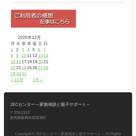
2025年12月
月
火
水
木
金
土
日
1
2
3
4
5
6
7
8
9
10
11
12
13
14
15
16
17
18
19
20
21
22
23
24
25
26
27
28
29
30
31
« 11月
1月 »
JECセンター～家族相談と親子サポート～
〒370-2312
群馬県富岡市星田383
Copyright ©
JECセンター～家族相談と親子サポート～
All Rights