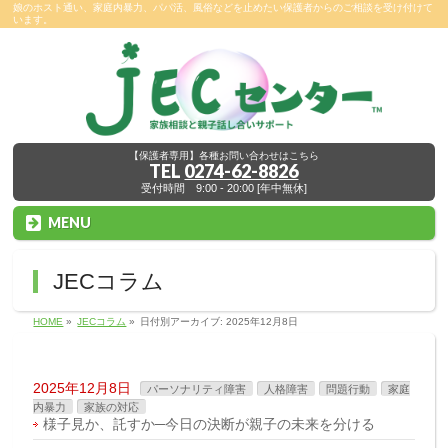
娘のホスト通い、家庭内暴力、パパ活、風俗などを止めたい保護者からのご相談を受け付けて
います。
【保護者専用】各種お問い合わせはこちら
TEL
0274-62-8826
受付時間 9:00 - 20:00 [年中無休]
MENU
JECコラム
HOME
»
JECコラム
»
日付別アーカイブ: 2025年12月8日
2025年12月8日
パーソナリティ障害
人格障害
問題行動
家庭
内暴力
家族の対応
様子見か、託すか─今日の決断が親子の未来を分ける