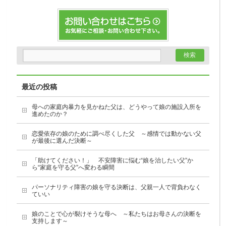
最近の投稿
母への家庭内暴力を見かねた父は、どうやって娘の施設入所を
進めたのか？
恋愛依存の娘のために調べ尽くした父 ～感情では動かない父
が最後に選んだ決断～
「助けてください！」 不安障害に悩む“娘を治したい父”か
ら“家庭を守る父”へ変わる瞬間
パーソナリティ障害の娘を守る決断は、父親一人で背負わなく
ていい
娘のことで心が裂けそうな母へ ～私たちはお母さんの決断を
支持します～