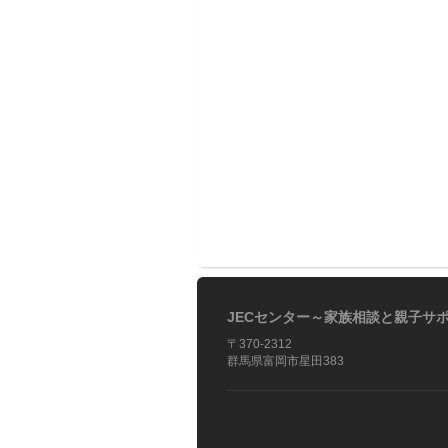
JECセンター～家族相談と親子サ
〒370-2312
群馬県富岡市星田383