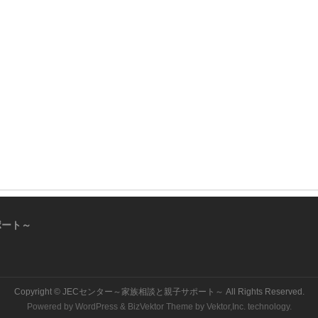
ポート～
Copyright ©
JECセンター～家族相談と親子サポート～
All Rights Reserved.
Powered by
WordPress
&
BizVektor Theme
by
Vektor,Inc.
technology.