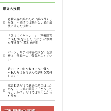
最近の投稿
恋愛依存の娘のために調べ尽くし
た父 ～感情では動かない父が最
後に選んだ決断～
「助けてください！」 不安障害
に悩む“娘を治したい父”から“家庭
を守る父”へ変わる瞬間
パーソナリティ障害の娘を守る決
断は、父親一人で背負わなくてい
い
娘のことで心が裂けそうな母へ
～私たちはお母さんの決断を支持
します～
電話相談だけで解決の糸口はつか
めない。～娘の問題に「どうした
らいいか？」だけでは救えなかっ
た後悔～