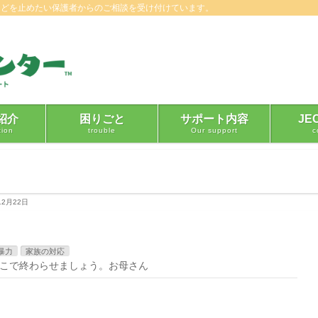
などを止めたい保護者からのご相談を受け付けています。
紹介
困りごと
サポート内容
JE
tion
trouble
Our support
c
12月22日
暴力
家族の対応
こで終わらせましょう。お母さん