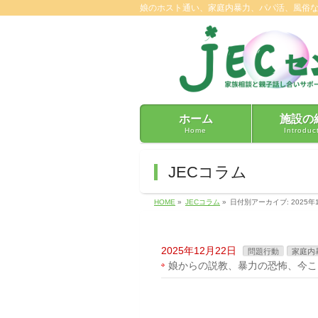
娘のホスト通い、家庭内暴力、パパ活、風俗
ホーム
施設の
Home
Introduc
JECコラム
HOME
»
JECコラム
»
日付別アーカイブ: 2025年
2025年12月22日
問題行動
家庭内
娘からの説教、暴力の恐怖、今こ