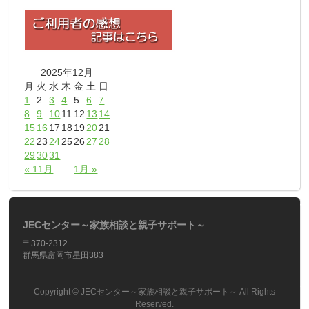
2025年12月
月
火
水
木
金
土
日
1
2
3
4
5
6
7
8
9
10
11
12
13
14
15
16
17
18
19
20
21
22
23
24
25
26
27
28
29
30
31
« 11月
1月 »
JECセンター～家族相談と親子サポート～
〒370-2312
群馬県富岡市星田383
Copyright ©
JECセンター～家族相談と親子サポート～
All Rights
Reserved.