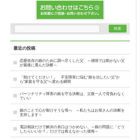
最近の投稿
恋愛依存の娘のために調べ尽くした父 ～感情では動かない父
が最後に選んだ決断～
「助けてください！」 不安障害に悩む“娘を治したい父”か
ら“家庭を守る父”へ変わる瞬間
パーソナリティ障害の娘を守る決断は、父親一人で背負わなく
ていい
娘のことで心が裂けそうな母へ ～私たちはお母さんの決断を
支持します～
電話相談だけで解決の糸口はつかめない。～娘の問題に「どう
したらいいか？」だけでは救えなかった後悔～