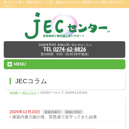
娘のホスト通い、家庭内暴力、パパ活、風俗などを止めたい保護者からのご相談を受け付けて
います。
【保護者専用】各種お問い合わせはこちら
TEL
0274-62-8826
受付時間 9:00 - 20:00 [年中無休]
MENU
JECコラム
HOME
»
JECコラム
»
日付別アーカイブ: 2025年12月24日
2025年12月24日
家庭内暴力
家族の対応
家庭内暴力娘の母、罪悪感で見守ってきた結果