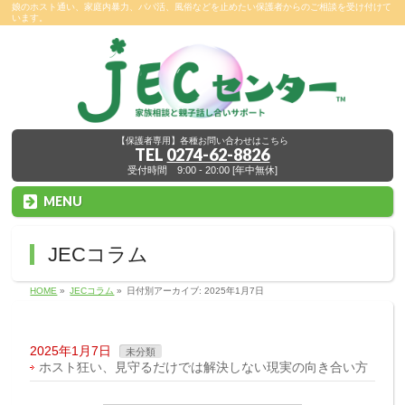
娘のホスト通い、家庭内暴力、パパ活、風俗などを止めたい保護者からのご相談を受け付けて
います。
【保護者専用】各種お問い合わせはこちら
TEL
0274-62-8826
受付時間 9:00 - 20:00 [年中無休]
MENU
JECコラム
HOME
»
JECコラム
»
日付別アーカイブ: 2025年1月7日
2025年1月7日
未分類
ホスト狂い、見守るだけでは解決しない現実の向き合い方