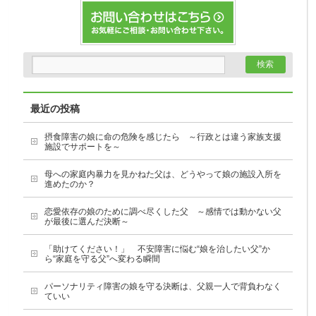
最近の投稿
摂食障害の娘に命の危険を感じたら ～行政とは違う家族支援
施設でサポートを～
母への家庭内暴力を見かねた父は、どうやって娘の施設入所を
進めたのか？
恋愛依存の娘のために調べ尽くした父 ～感情では動かない父
が最後に選んだ決断～
「助けてください！」 不安障害に悩む“娘を治したい父”か
ら“家庭を守る父”へ変わる瞬間
パーソナリティ障害の娘を守る決断は、父親一人で背負わなく
ていい