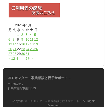
2025年1月
月
火
水
木
金
土
日
1
2
3
4
5
6
7
8
9
10
11
12
13
14
15
16
17
18
19
20
21
22
23
24
25
26
27
28
29
30
31
« 12月
2月 »
JECセンター～家族相談と親子サポート～
〒370-2312
群馬県富岡市星田383
Copyright ©
JECセンター～家族相談と親子サポート～
All Rights
Reserved.