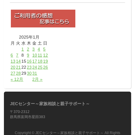
2025年1月
月
火
水
木
金
土
日
1
2
3
4
5
6
7
8
9
10
11
12
13
14
15
16
17
18
19
20
21
22
23
24
25
26
27
28
29
30
31
« 12月
2月 »
JECセンター～家族相談と親子サポート～
〒370-2312
群馬県富岡市星田383
Copyright ©
JECセンター～家族相談と親子サポート～
All Rights