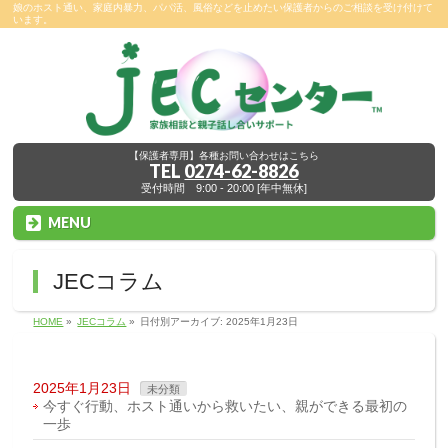
娘のホスト通い、家庭内暴力、パパ活、風俗などを止めたい保護者からのご相談を受け付けて
います。
【保護者専用】各種お問い合わせはこちら
TEL
0274-62-8826
受付時間 9:00 - 20:00 [年中無休]
MENU
JECコラム
HOME
»
JECコラム
»
日付別アーカイブ: 2025年1月23日
2025年1月23日
未分類
今すぐ行動、ホスト通いから救いたい、親ができる最初の
一歩