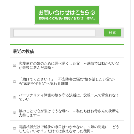
最近の投稿
恋愛依存の娘のために調べ尽くした父 ～感情では動かない父
が最後に選んだ決断～
「助けてください！」 不安障害に悩む“娘を治したい父”か
ら“家庭を守る父”へ変わる瞬間
パーソナリティ障害の娘を守る決断は、父親一人で背負わなく
ていい
娘のことで心が裂けそうな母へ ～私たちはお母さんの決断を
支持します～
電話相談だけで解決の糸口はつかめない。～娘の問題に「どう
したらいいか？」だけでは救えなかった後悔～