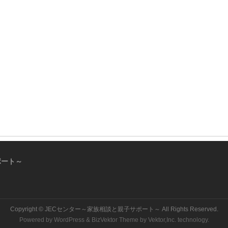
ポート～
Copyright ©
JECセンター～家族相談と親子サポート～
All Rights Reserved.
Powered by
WordPress
&
BizVektor Theme
by
Vektor,Inc.
technology.