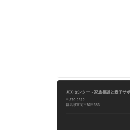
JECセンター～家族相談と親子サ
〒370-2312
群馬県富岡市星田383