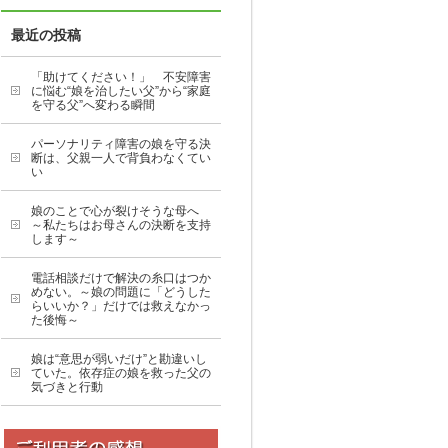
最近の投稿
「助けてください！」 不安障害
に悩む“娘を治したい父”から“家庭
を守る父”へ変わる瞬間
パーソナリティ障害の娘を守る決
断は、父親一人で背負わなくてい
い
娘のことで心が裂けそうな母へ
～私たちはお母さんの決断を支持
します～
電話相談だけで解決の糸口はつか
めない。～娘の問題に「どうした
らいいか？」だけでは救えなかっ
た後悔～
娘は“意思が弱いだけ”と勘違いし
ていた。依存症の娘を救った父の
気づきと行動