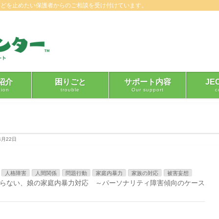
などを止めたい保護者からのご相談を受け付けています。
紹介
困りごと
サポート内容
JE
tion
trouble
Our support
c
4月22日
人格障害
人間関係
問題行動
家庭内暴力
家族の対応
被害妄想
らない、娘の家庭内暴力対応 ～パーソナリティ障害傾向のケース