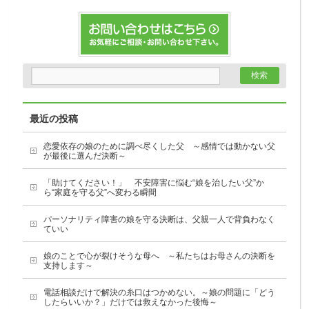
最近の投稿
恋愛依存の娘のために調べ尽くした父 ～感情では動かない父
が最後に選んだ決断～
「助けてください！」 不安障害に悩む“娘を治したい父”か
ら“家庭を守る父”へ変わる瞬間
パーソナリティ障害の娘を守る決断は、父親一人で背負わなく
ていい
娘のことで心が裂けそうな母へ ～私たちはお母さんの決断を
支持します～
電話相談だけで解決の糸口はつかめない。～娘の問題に「どう
したらいいか？」だけでは救えなかった後悔～