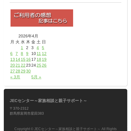
2026年4月
月
火
水
木
金
土
日
1
2
3
4
5
6
7
8
9
10
11
12
13
14
15
16
17
18
19
20
21
22
23
24
25
26
27
28
29
30
« 3月
5月 »
JECセンター～家族相談と親子サポート～
〒370-2312
群馬県富岡市星田383
Copyright ©
JECセンター～家族相談と親子サポート～
All Rights