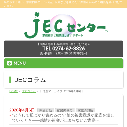
娘のホスト通い、家庭内暴力、パパ活、風俗などを止めたい保護者からのご相談を受け付けて
います。
【保護者専用】各種お問い合わせはこちら
TEL
0274-62-8826
受付時間 9:00 - 20:00 [年中無休]
MENU
JECコラム
HOME
»
JECコラム
»
日付別アーカイブ: 2026年4月6日
2026年4月6日
問題行動
家庭内暴力
家族の対応
“どうして私ばかり責めるの？”娘の被害意識が家庭を壊し
ていくとき――感情の衝突が止まらないご家庭へ