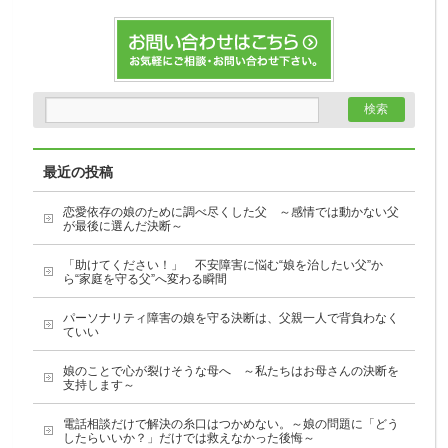
最近の投稿
恋愛依存の娘のために調べ尽くした父 ～感情では動かない父
が最後に選んだ決断～
「助けてください！」 不安障害に悩む“娘を治したい父”か
ら“家庭を守る父”へ変わる瞬間
パーソナリティ障害の娘を守る決断は、父親一人で背負わなく
ていい
娘のことで心が裂けそうな母へ ～私たちはお母さんの決断を
支持します～
電話相談だけで解決の糸口はつかめない。～娘の問題に「どう
したらいいか？」だけでは救えなかった後悔～