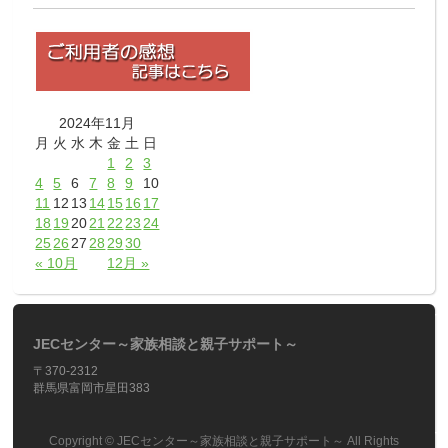
2024年11月
月
火
水
木
金
土
日
1
2
3
4
5
6
7
8
9
10
11
12
13
14
15
16
17
18
19
20
21
22
23
24
25
26
27
28
29
30
« 10月
12月 »
JECセンター～家族相談と親子サポート～
〒370-2312
群馬県富岡市星田383
Copyright ©
JECセンター～家族相談と親子サポート～
All Rights