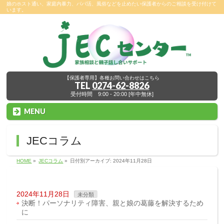
娘のホスト通い、家庭内暴力、パパ活、風俗などを止めたい保護者からのご相談を受け付けて
います。
【保護者専用】各種お問い合わせはこちら
TEL
0274-62-8826
受付時間 9:00 - 20:00 [年中無休]
MENU
JECコラム
HOME
»
JECコラム
»
日付別アーカイブ: 2024年11月28日
2024年11月28日
未分類
決断！パーソナリティ障害、親と娘の葛藤を解決するため
に