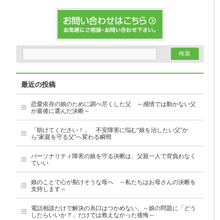
最近の投稿
恋愛依存の娘のために調べ尽くした父 ～感情では動かない父
が最後に選んだ決断～
「助けてください！」 不安障害に悩む“娘を治したい父”か
ら“家庭を守る父”へ変わる瞬間
パーソナリティ障害の娘を守る決断は、父親一人で背負わなく
ていい
娘のことで心が裂けそうな母へ ～私たちはお母さんの決断を
支持します～
電話相談だけで解決の糸口はつかめない。～娘の問題に「どう
したらいいか？」だけでは救えなかった後悔～