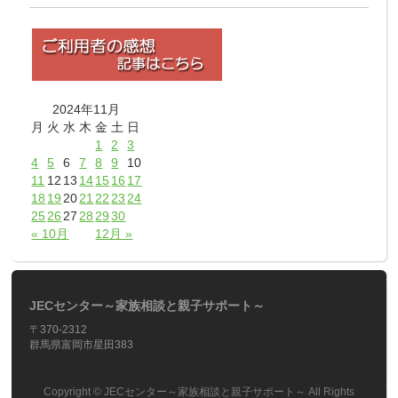
2024年11月
月
火
水
木
金
土
日
1
2
3
4
5
6
7
8
9
10
11
12
13
14
15
16
17
18
19
20
21
22
23
24
25
26
27
28
29
30
« 10月
12月 »
JECセンター～家族相談と親子サポート～
〒370-2312
群馬県富岡市星田383
Copyright ©
JECセンター～家族相談と親子サポート～
All Rights