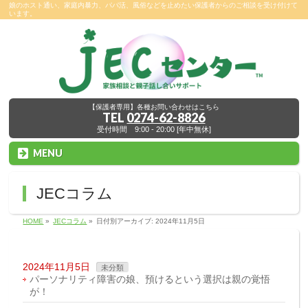
娘のホスト通い、家庭内暴力、パパ活、風俗などを止めたい保護者からのご相談を受け付けて
います。
【保護者専用】各種お問い合わせはこちら
TEL
0274-62-8826
受付時間 9:00 - 20:00 [年中無休]
MENU
JECコラム
HOME
»
JECコラム
»
日付別アーカイブ: 2024年11月5日
2024年11月5日
未分類
パーソナリティ障害の娘、預けるという選択は親の覚悟
が！