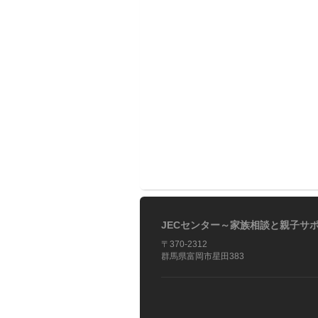
JECセンター～家族相談と親子サ
〒370-2312
群馬県富岡市星田383