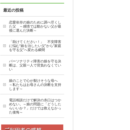
最近の投稿
恋愛依存の娘のために調べ尽くし
た父 ～感情では動かない父が最
後に選んだ決断～
「助けてください！」 不安障害
に悩む“娘を治したい父”から“家庭
を守る父”へ変わる瞬間
パーソナリティ障害の娘を守る決
断は、父親一人で背負わなくてい
い
娘のことで心が裂けそうな母へ
～私たちはお母さんの決断を支持
します～
電話相談だけで解決の糸口はつか
めない。～娘の問題に「どうした
らいいか？」だけでは救えなかっ
た後悔～