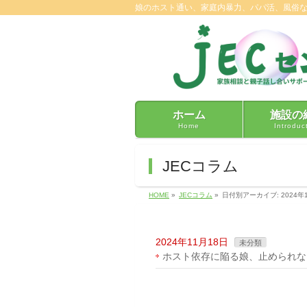
娘のホスト通い、家庭内暴力、パパ活、風俗
ホーム
施設の
Home
Introduc
JECコラム
HOME
»
JECコラム
»
日付別アーカイブ: 2024年
2024年11月18日
未分類
ホスト依存に陥る娘、止められな