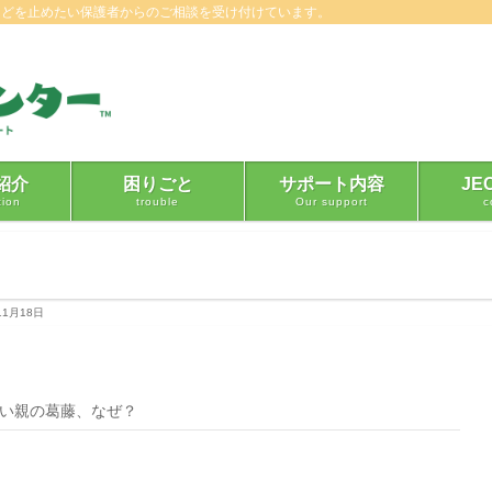
などを止めたい保護者からのご相談を受け付けています。
紹介
困りごと
サポート内容
JE
tion
trouble
Our support
c
11月18日
い親の葛藤、なぜ？