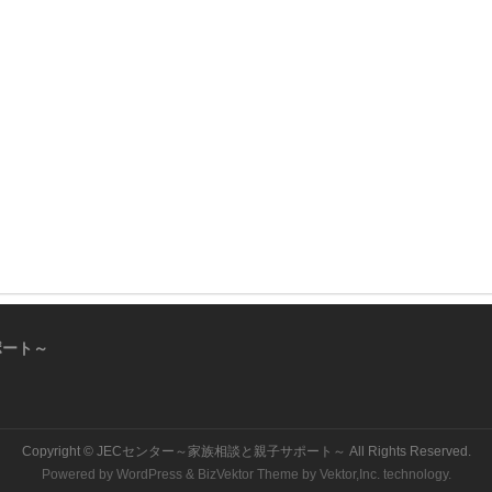
ポート～
Copyright ©
JECセンター～家族相談と親子サポート～
All Rights Reserved.
Powered by
WordPress
&
BizVektor Theme
by
Vektor,Inc.
technology.