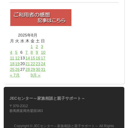
2025年8月
月
火
水
木
金
土
日
1
2
3
4
5
6
7
8
9
10
11
12
13
14
15
16
17
18
19
20
21
22
23
24
25
26
27
28
29
30
31
« 7月
9月 »
JECセンター～家族相談と親子サポート～
〒370-2312
群馬県富岡市星田383
Copyright ©
JECセンター～家族相談と親子サポート～
All Rights