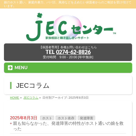
娘のホスト通い、家庭内暴力、パパ活、風俗などを止めたい保護者からのご相談を受け付けて
います。
【保護者専用】各種お問い合わせはこちら
TEL
0274-62-8826
受付時間 9:00 - 20:00 [年中無休]
MENU
JECコラム
HOME
»
JECコラム
»
日付別アーカイブ: 2025年8月3日
2025年8月3日
ホスト
ホスト依存
発達障害
親も知らなかった、発達障害の特性がホスト通いの娘を救
った