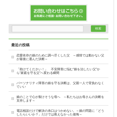
最近の投稿
恋愛依存の娘のために調べ尽くした父 ～感情では動かない父
が最後に選んだ決断～
「助けてください！」 不安障害に悩む“娘を治したい父”か
ら“家庭を守る父”へ変わる瞬間
パーソナリティ障害の娘を守る決断は、父親一人で背負わなく
ていい
娘のことで心が裂けそうな母へ ～私たちはお母さんの決断を
支持します～
電話相談だけで解決の糸口はつかめない。～娘の問題に「どう
したらいいか？」だけでは救えなかった後悔～