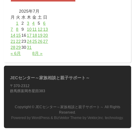
2025年7月
月
火
水
木
金
土
日
1
2
3
4
5
6
7
8
9
10
11
12
13
14
15
16
17
18
19
20
21
22
23
24
25
26
27
28
29
30
31
« 6月
8月 »
JECセンター～家族相談と親子サポート～
〒370-2312
群馬県富岡市星田383
Copyright ©
JECセンター～家族相談と親子サポート～
All Rights
Reserved.
Powered by
WordPress
&
BizVektor Theme
by
Vektor,Inc.
technology.