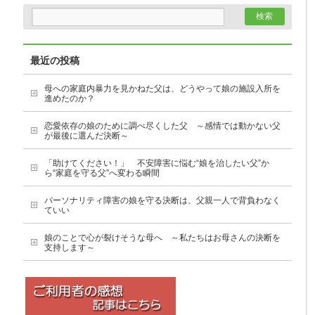
最近の投稿
母への家庭内暴力を見かねた父は、どうやって娘の施設入所を
進めたのか？
恋愛依存の娘のために調べ尽くした父 ～感情では動かない父
が最後に選んだ決断～
「助けてください！」 不安障害に悩む“娘を治したい父”か
ら“家庭を守る父”へ変わる瞬間
パーソナリティ障害の娘を守る決断は、父親一人で背負わなく
ていい
娘のことで心が裂けそうな母へ ～私たちはお母さんの決断を
支持します～