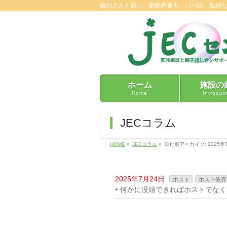
娘のホスト通い、家庭内暴力、パパ活、風俗
ホーム
施設の
Home
Introduc
JECコラム
HOME
»
JECコラム
»
日付別アーカイブ: 2025年
2025年7月24日
ホスト
ホスト依存
何かに没頭できればホストでなく