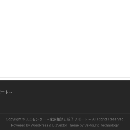
ポート～
Copyright ©
JECセンター～家族相談と親子サポート～
All Rights Reserved.
Powered by
WordPress
&
BizVektor Theme
by
Vektor,Inc.
technology.