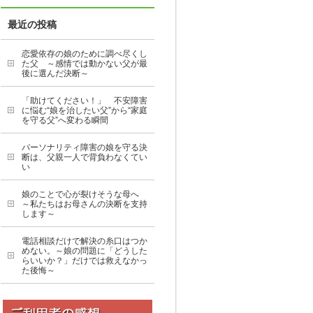
最近の投稿
恋愛依存の娘のために調べ尽くし
た父 ～感情では動かない父が最
後に選んだ決断～
「助けてください！」 不安障害
に悩む“娘を治したい父”から“家庭
を守る父”へ変わる瞬間
パーソナリティ障害の娘を守る決
断は、父親一人で背負わなくてい
い
娘のことで心が裂けそうな母へ
～私たちはお母さんの決断を支持
します～
電話相談だけで解決の糸口はつか
めない。～娘の問題に「どうした
らいいか？」だけでは救えなかっ
た後悔～