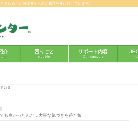
などを止めたい保護者からのご相談を受け付けています。
紹介
困りごと
サポート内容
JE
tion
trouble
Our support
c
7月24日
ても良かったんだ…大事な気づきを得た娘