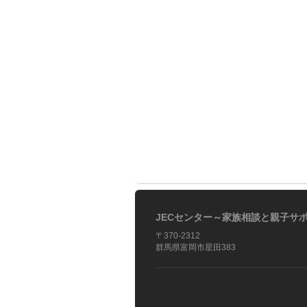
JECセンター～家族相談と親子サ
〒370-2312
群馬県富岡市星田383