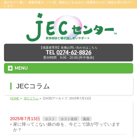
娘のホスト通い、家庭内暴力、パパ活、風俗などを止めたい保護者からのご相談を受け付けて
います。
【保護者専用】各種お問い合わせはこちら
TEL
0274-62-8826
受付時間 9:00 - 20:00 [年中無休]
MENU
JECコラム
HOME
»
JECコラム
»
日付別アーカイブ: 2025年7月13日
2025年7月13日
ホスト
ホスト依存
風俗
家に帰ってこない娘の命を、今どこで誰が守っています
か？