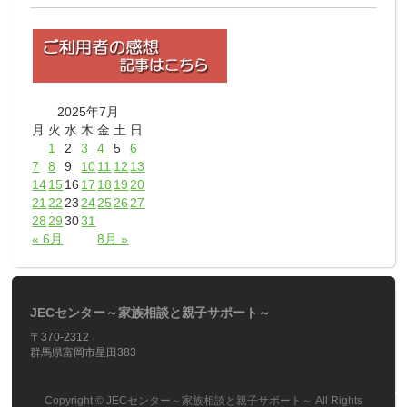
2025年7月
月
火
水
木
金
土
日
1
2
3
4
5
6
7
8
9
10
11
12
13
14
15
16
17
18
19
20
21
22
23
24
25
26
27
28
29
30
31
« 6月
8月 »
JECセンター～家族相談と親子サポート～
〒370-2312
群馬県富岡市星田383
Copyright ©
JECセンター～家族相談と親子サポート～
All Rights