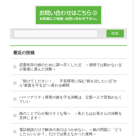
最近の投稿
恋愛依存の娘のために調べ尽くした父 ～感情では動かない父
が最後に選んだ決断～
「助けてください！」 不安障害に悩む“娘を治したい父”か
ら“家庭を守る父”へ変わる瞬間
パーソナリティ障害の娘を守る決断は、父親一人で背負わなく
ていい
娘のことで心が裂けそうな母へ ～私たちはお母さんの決断を
支持します～
電話相談だけで解決の糸口はつかめない。～娘の問題に「どう
したらいいか？」だけでは救えなかった後悔～