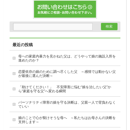
最近の投稿
母への家庭内暴力を見かねた父は、どうやって娘の施設入所を
進めたのか？
恋愛依存の娘のために調べ尽くした父 ～感情では動かない父
が最後に選んだ決断～
「助けてください！」 不安障害に悩む“娘を治したい父”か
ら“家庭を守る父”へ変わる瞬間
パーソナリティ障害の娘を守る決断は、父親一人で背負わなく
ていい
娘のことで心が裂けそうな母へ ～私たちはお母さんの決断を
支持します～