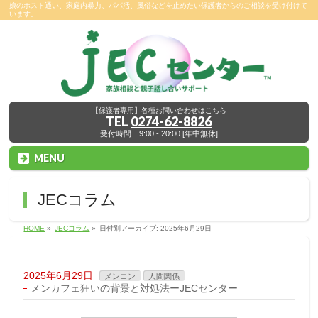
娘のホスト通い、家庭内暴力、パパ活、風俗などを止めたい保護者からのご相談を受け付けて
います。
【保護者専用】各種お問い合わせはこちら
TEL
0274-62-8826
受付時間 9:00 - 20:00 [年中無休]
MENU
JECコラム
HOME
»
JECコラム
»
日付別アーカイブ: 2025年6月29日
2025年6月29日
メンコン
人間関係
メンカフェ狂いの背景と対処法ーJECセンター