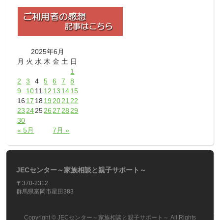
2025年6月
月
火
水
木
金
土
日
1
2
3
4
5
6
7
8
9
10
11
12
13
14
15
16
17
18
19
20
21
22
23
24
25
26
27
28
29
30
« 5月
7月 »
JECセンター～家族相談と親子サポート～
〒370-2312
群馬県富岡市星田383
Copyright ©
JECセンター～家族相談と親子サポート～
All Rights