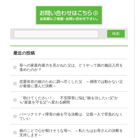
最近の投稿
母への家庭内暴力を見かねた父は、どうやって娘の施設入所を
進めたのか？
恋愛依存の娘のために調べ尽くした父 ～感情では動かない父
が最後に選んだ決断～
「助けてください！」 不安障害に悩む“娘を治したい父”か
ら“家庭を守る父”へ変わる瞬間
パーソナリティ障害の娘を守る決断は、父親一人で背負わなく
ていい
娘のことで心が裂けそうな母へ ～私たちはお母さんの決断を
支持します～