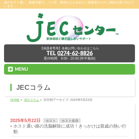
娘のホスト通い、家庭内暴力、パパ活、風俗などを止めたい保護者からのご相談を受け付けて
います。
【保護者専用】各種お問い合わせはこちら
TEL
0274-62-8826
受付時間 9:00 - 20:00 [年中無休]
MENU
JECコラム
HOME
»
JECコラム
»
日付別アーカイブ: 2025年5月22日
2025年5月22日
ホスト
ホスト依存
ホスト通い娘の洗脳解除に成功！きっかけは親戚の熱い行
動