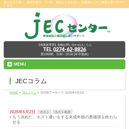
娘のホスト通い、家庭内暴力、パパ活、風俗などを止めたい保護者からのご相談を受け付けて
います。
【保護者専用】各種お問い合わせはこちら
TEL
0274-62-8826
受付時間 9:00 - 20:00 [年中無休]
MENU
JECコラム
HOME
»
JECコラム
»
日付別アーカイブ: 2025年5月2日
2025年5月2日
ホスト
ホスト依存
もう決めた、ホスト通いをする未成年娘の悪循環を終わら
せる