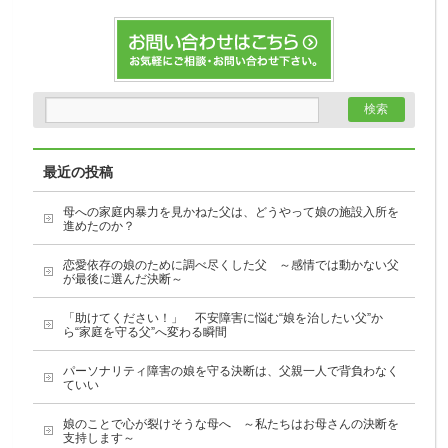
最近の投稿
母への家庭内暴力を見かねた父は、どうやって娘の施設入所を
進めたのか？
恋愛依存の娘のために調べ尽くした父 ～感情では動かない父
が最後に選んだ決断～
「助けてください！」 不安障害に悩む“娘を治したい父”か
ら“家庭を守る父”へ変わる瞬間
パーソナリティ障害の娘を守る決断は、父親一人で背負わなく
ていい
娘のことで心が裂けそうな母へ ～私たちはお母さんの決断を
支持します～