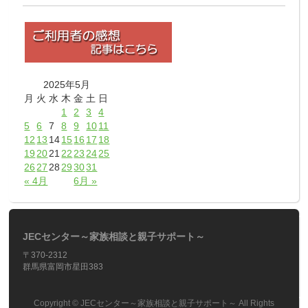
2025年5月
月
火
水
木
金
土
日
1
2
3
4
5
6
7
8
9
10
11
12
13
14
15
16
17
18
19
20
21
22
23
24
25
26
27
28
29
30
31
« 4月
6月 »
JECセンター～家族相談と親子サポート～
〒370-2312
群馬県富岡市星田383
Copyright ©
JECセンター～家族相談と親子サポート～
All Rights