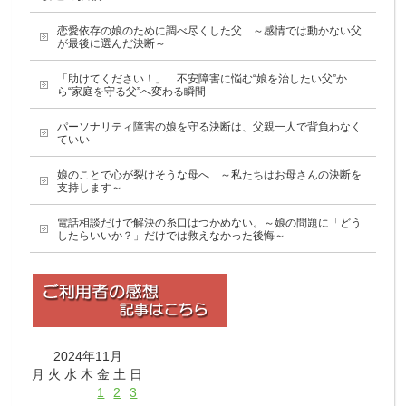
恋愛依存の娘のために調べ尽くした父 ～感情では動かない父
が最後に選んだ決断～
「助けてください！」 不安障害に悩む“娘を治したい父”か
ら“家庭を守る父”へ変わる瞬間
パーソナリティ障害の娘を守る決断は、父親一人で背負わなく
ていい
娘のことで心が裂けそうな母へ ～私たちはお母さんの決断を
支持します～
電話相談だけで解決の糸口はつかめない。～娘の問題に「どう
したらいいか？」だけでは救えなかった後悔～
2024年11月
月
火
水
木
金
土
日
1
2
3