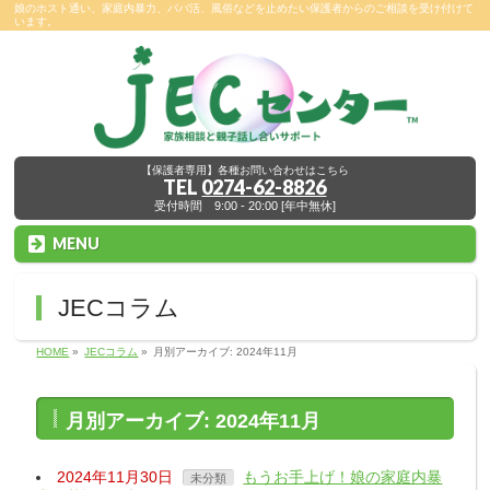
娘のホスト通い、家庭内暴力、パパ活、風俗などを止めたい保護者からのご相談を受け付けて
います。
【保護者専用】各種お問い合わせはこちら
TEL
0274-62-8826
受付時間 9:00 - 20:00 [年中無休]
MENU
JECコラム
HOME
»
JECコラム
»
月別アーカイブ: 2024年11月
月別アーカイブ: 2024年11月
2024年11月30日
もうお手上げ！娘の家庭内暴
未分類