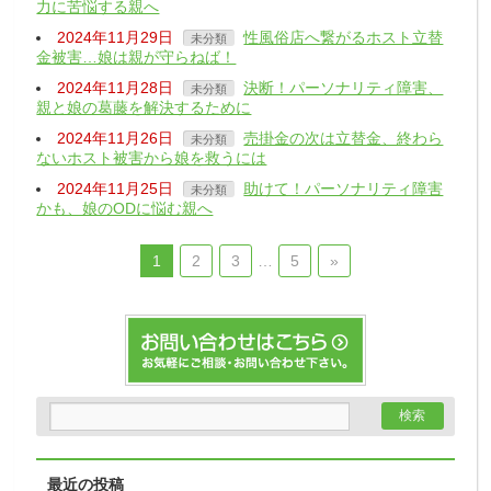
力に苦悩する親へ
2024年11月29日
性風俗店へ繋がるホスト立替
未分類
金被害…娘は親が守らねば！
2024年11月28日
決断！パーソナリティ障害、
未分類
親と娘の葛藤を解決するために
2024年11月26日
売掛金の次は立替金、終わら
未分類
ないホスト被害から娘を救うには
2024年11月25日
助けて！パーソナリティ障害
未分類
かも、娘のODに悩む親へ
1
2
3
…
5
»
最近の投稿