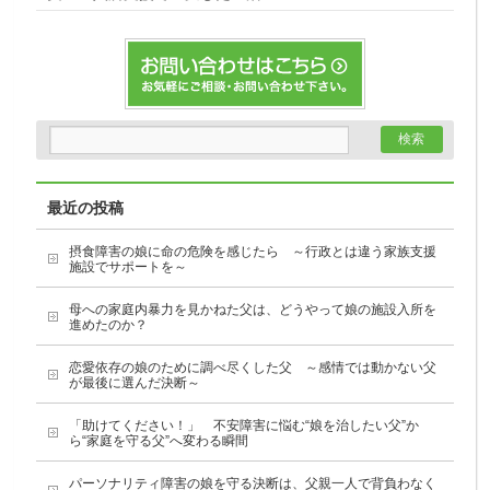
最近の投稿
摂食障害の娘に命の危険を感じたら ～行政とは違う家族支援
施設でサポートを～
母への家庭内暴力を見かねた父は、どうやって娘の施設入所を
進めたのか？
恋愛依存の娘のために調べ尽くした父 ～感情では動かない父
が最後に選んだ決断～
「助けてください！」 不安障害に悩む“娘を治したい父”か
ら“家庭を守る父”へ変わる瞬間
パーソナリティ障害の娘を守る決断は、父親一人で背負わなく