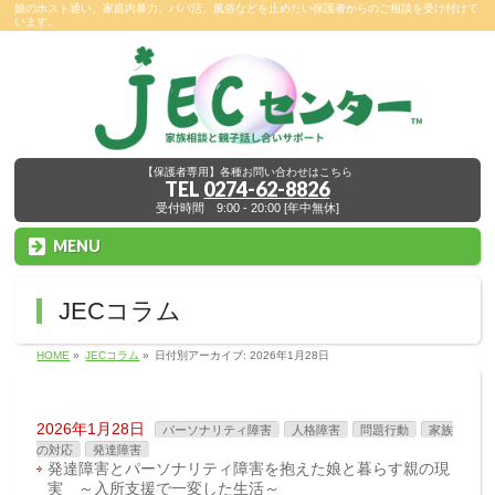
娘のホスト通い、家庭内暴力、パパ活、風俗などを止めたい保護者からのご相談を受け付けて
います。
【保護者専用】各種お問い合わせはこちら
TEL
0274-62-8826
受付時間 9:00 - 20:00 [年中無休]
MENU
JECコラム
HOME
»
JECコラム
»
日付別アーカイブ: 2026年1月28日
2026年1月28日
パーソナリティ障害
人格障害
問題行動
家族
の対応
発達障害
発達障害とパーソナリティ障害を抱えた娘と暮らす親の現
実 ～入所支援で一変した生活～