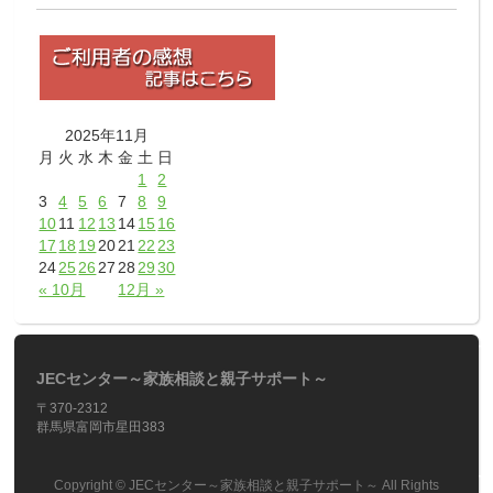
2025年11月
月
火
水
木
金
土
日
1
2
3
4
5
6
7
8
9
10
11
12
13
14
15
16
17
18
19
20
21
22
23
24
25
26
27
28
29
30
« 10月
12月 »
JECセンター～家族相談と親子サポート～
〒370-2312
群馬県富岡市星田383
Copyright ©
JECセンター～家族相談と親子サポート～
All Rights