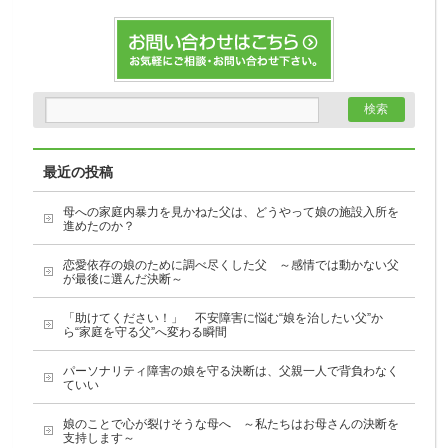
最近の投稿
母への家庭内暴力を見かねた父は、どうやって娘の施設入所を
進めたのか？
恋愛依存の娘のために調べ尽くした父 ～感情では動かない父
が最後に選んだ決断～
「助けてください！」 不安障害に悩む“娘を治したい父”か
ら“家庭を守る父”へ変わる瞬間
パーソナリティ障害の娘を守る決断は、父親一人で背負わなく
ていい
娘のことで心が裂けそうな母へ ～私たちはお母さんの決断を
支持します～