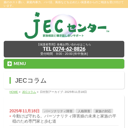
娘のホスト通い、家庭内暴力、パパ活、風俗などを止めたい保護者からのご相談を受け付けて
います。
【保護者専用】各種お問い合わせはこちら
TEL
0274-62-8826
受付時間 9:00 - 20:00 [年中無休]
MENU
JECコラム
HOME
»
JECコラム
»
日付別アーカイブ: 2025年11月18日
2025年11月18日
パーソナリティ障害
人格障害
家族の対応
今動けば守れる。パーソナリティ障害娘の未来と家族の平
穏のため専門家と歩む道