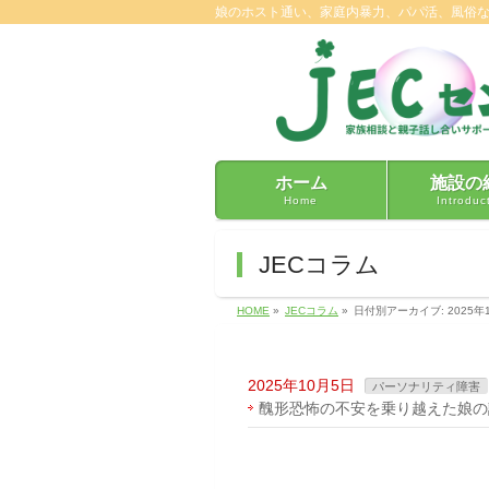
娘のホスト通い、家庭内暴力、パパ活、風俗
ホーム
施設の
Home
Introduc
JECコラム
HOME
»
JECコラム
»
日付別アーカイブ: 2025年
2025年10月5日
パーソナリティ障害
醜形恐怖の不安を乗り越えた娘の