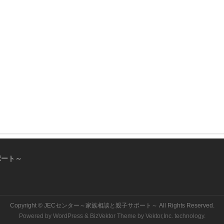
ポート～
Copyright ©
JECセンター～家族相談と親子サポート～
All Rights Reserved.
Powered by
WordPress
&
BizVektor Theme
by
Vektor,Inc.
technology.