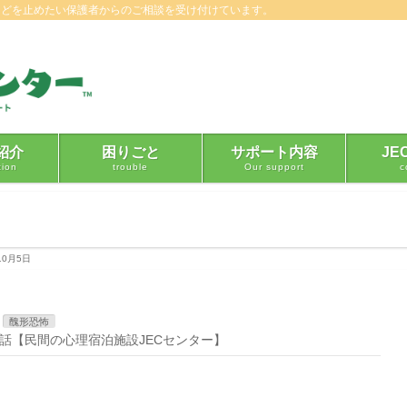
などを止めたい保護者からのご相談を受け付けています。
紹介
困りごと
サポート内容
JE
tion
trouble
Our support
c
10月5日
醜形恐怖
話【民間の心理宿泊施設JECセンター】