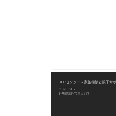
JECセンター～家族相談と親子サ
〒370-2312
群馬県富岡市星田383