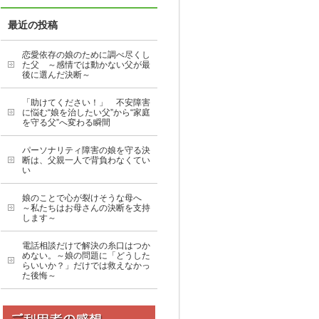
最近の投稿
恋愛依存の娘のために調べ尽くし
た父 ～感情では動かない父が最
後に選んだ決断～
「助けてください！」 不安障害
に悩む“娘を治したい父”から“家庭
を守る父”へ変わる瞬間
パーソナリティ障害の娘を守る決
断は、父親一人で背負わなくてい
い
娘のことで心が裂けそうな母へ
～私たちはお母さんの決断を支持
します～
電話相談だけで解決の糸口はつか
めない。～娘の問題に「どうした
らいいか？」だけでは救えなかっ
た後悔～