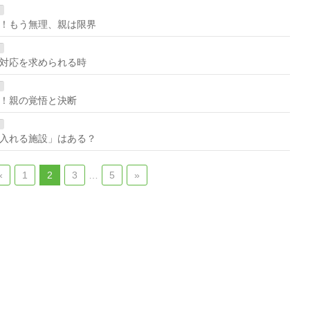
！もう無理、親は限界
対応を求められる時
！親の覚悟と決断
入れる施設」はある？
«
1
2
3
…
5
»