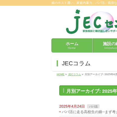
娘のホスト通い、家庭内暴力、パパ活、風俗
ホーム
施設の
Home
Introduc
JECコラム
HOME
»
JECコラム
»
月別アーカイブ: 2025年4
月別アーカイブ: 2025
2025年4月24日
パパ活
パパ活に走る高校生の娘─まず考