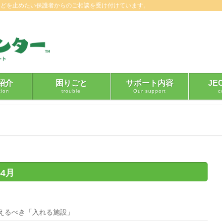
などを止めたい保護者からのご相談を受け付けています。
紹介
困りごと
サポート内容
JE
tion
trouble
Our support
c
月
年4月
えるべき「入れる施設」