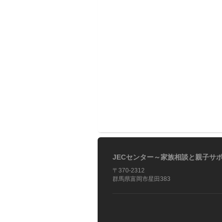
JECセンター～家族相談と親子サ
〒370-2312
群馬県富岡市星田383