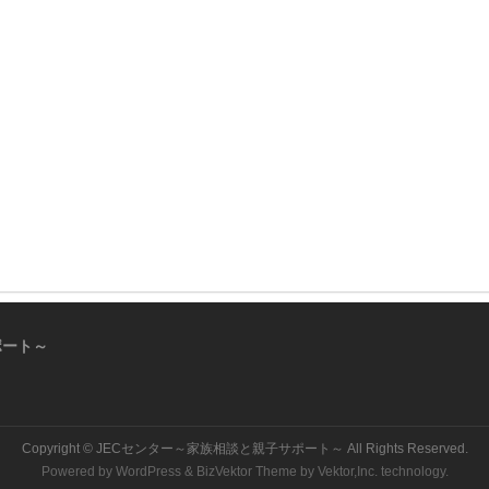
ポート～
Copyright ©
JECセンター～家族相談と親子サポート～
All Rights Reserved.
Powered by
WordPress
&
BizVektor Theme
by
Vektor,Inc.
technology.