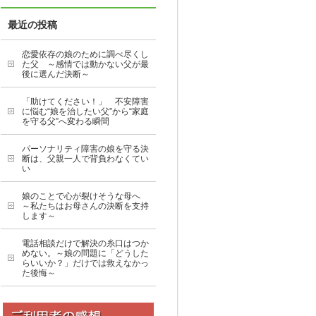
最近の投稿
恋愛依存の娘のために調べ尽くし
た父 ～感情では動かない父が最
後に選んだ決断～
「助けてください！」 不安障害
に悩む“娘を治したい父”から“家庭
を守る父”へ変わる瞬間
パーソナリティ障害の娘を守る決
断は、父親一人で背負わなくてい
い
娘のことで心が裂けそうな母へ
～私たちはお母さんの決断を支持
します～
電話相談だけで解決の糸口はつか
めない。～娘の問題に「どうした
らいいか？」だけでは救えなかっ
た後悔～