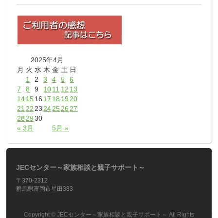
2025年4月
月
火
水
木
金
土
日
1
2
3
4
5
6
7
8
9
10
11
12
13
14
15
16
17
18
19
20
21
22
23
24
25
26
27
28
29
30
« 3月
5月 »
JECセンター～家族相談と親子サポート～
〒370-2312
群馬県富岡市星田383
Copyright ©
JECセンター～家族相談と親子サポート～
All Rights