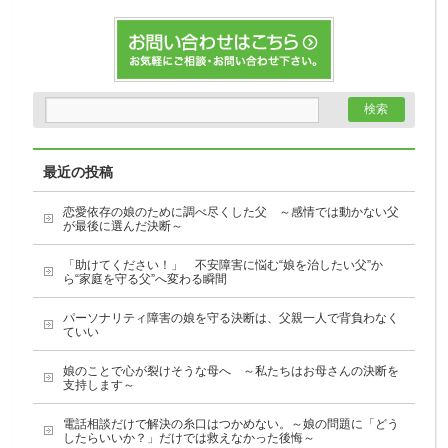
最近の投稿
恋愛依存の娘のために調べ尽くした父 ～感情では動かない父
が最後に選んだ決断～
「助けてください！」 不安障害に悩む“娘を治したい父”か
ら“家庭を守る父”へ変わる瞬間
パーソナリティ障害の娘を守る決断は、父親一人で背負わなく
ていい
娘のことで心が裂けそうな母へ ～私たちはお母さんの決断を
支持します～
電話相談だけで解決の糸口はつかめない。～娘の問題に「どう
したらいいか？」だけでは救えなかった後悔～