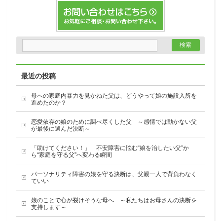
最近の投稿
母への家庭内暴力を見かねた父は、どうやって娘の施設入所を
進めたのか？
恋愛依存の娘のために調べ尽くした父 ～感情では動かない父
が最後に選んだ決断～
「助けてください！」 不安障害に悩む“娘を治したい父”か
ら“家庭を守る父”へ変わる瞬間
パーソナリティ障害の娘を守る決断は、父親一人で背負わなく
ていい
娘のことで心が裂けそうな母へ ～私たちはお母さんの決断を
支持します～