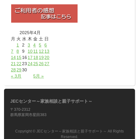
2025年4月
月
火
水
木
金
土
日
1
2
3
4
5
6
7
8
9
10
11
12
13
14
15
16
17
18
19
20
21
22
23
24
25
26
27
28
29
30
« 3月
5月 »
JECセンター～家族相談と親子サポート～
〒370-2312
群馬県富岡市星田383
Copyright ©
JECセンター～家族相談と親子サポート～
All Rights
Reserved.