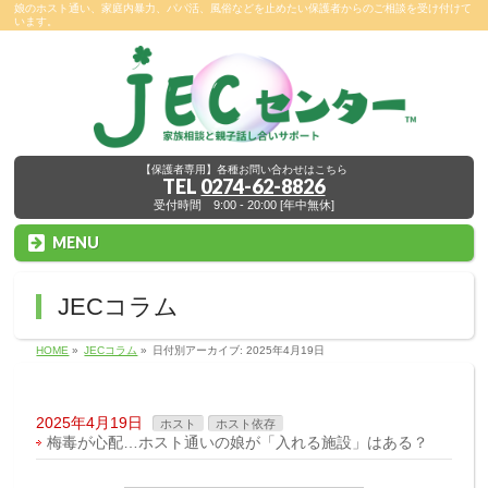
娘のホスト通い、家庭内暴力、パパ活、風俗などを止めたい保護者からのご相談を受け付けて
います。
【保護者専用】各種お問い合わせはこちら
TEL
0274-62-8826
受付時間 9:00 - 20:00 [年中無休]
MENU
JECコラム
HOME
»
JECコラム
»
日付別アーカイブ: 2025年4月19日
2025年4月19日
ホスト
ホスト依存
梅毒が心配…ホスト通いの娘が「入れる施設」はある？