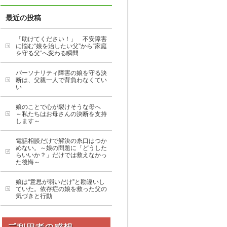
最近の投稿
「助けてください！」 不安障害
に悩む“娘を治したい父”から“家庭
を守る父”へ変わる瞬間
パーソナリティ障害の娘を守る決
断は、父親一人で背負わなくてい
い
娘のことで心が裂けそうな母へ
～私たちはお母さんの決断を支持
します～
電話相談だけで解決の糸口はつか
めない。～娘の問題に「どうした
らいいか？」だけでは救えなかっ
た後悔～
娘は“意思が弱いだけ”と勘違いし
ていた。依存症の娘を救った父の
気づきと行動