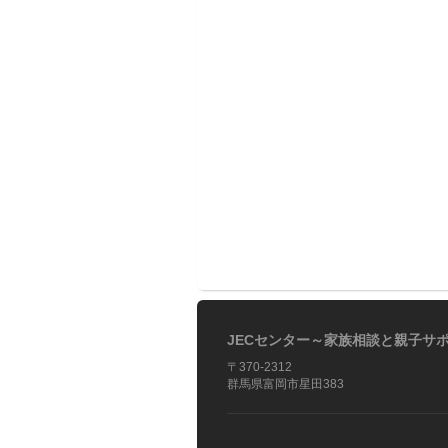
JECセンター～家族相談と親子サ
〒370-2312
群馬県富岡市星田383