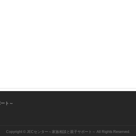
ポート～
Copyright ©
JECセンター～家族相談と親子サポート～
All Rights Reserved.