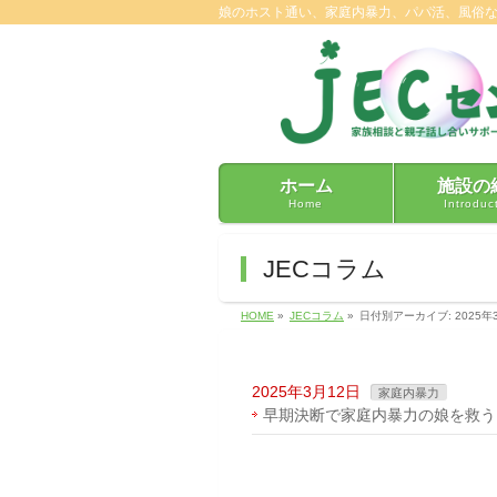
娘のホスト通い、家庭内暴力、パパ活、風俗
ホーム
施設の
Home
Introduc
JECコラム
HOME
»
JECコラム
»
日付別アーカイブ: 2025年
2025年3月12日
家庭内暴力
早期決断で家庭内暴力の娘を救う