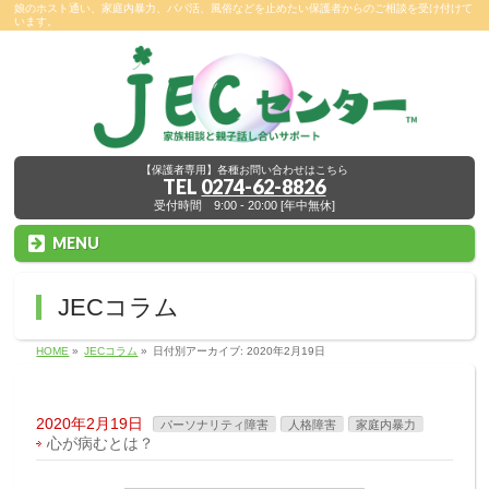
娘のホスト通い、家庭内暴力、パパ活、風俗などを止めたい保護者からのご相談を受け付けて
います。
【保護者専用】各種お問い合わせはこちら
TEL
0274-62-8826
受付時間 9:00 - 20:00 [年中無休]
MENU
JECコラム
HOME
»
JECコラム
»
日付別アーカイブ: 2020年2月19日
2020年2月19日
パーソナリティ障害
人格障害
家庭内暴力
心が病むとは？