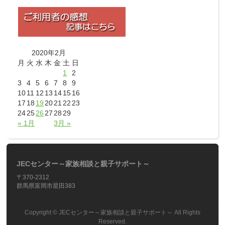
2020年2月
月
火
水
木
金
土
日
1
2
3
4
5
6
7
8
9
10
11
12
13
14
15
16
17
18
19
20
21
22
23
24
25
26
27
28
29
« 1月
3月 »
JECセンター～家族相談と親子サポート～
〒370-2312
群馬県富岡市星田383
Copyright ©
JECセンター～家族相談と親子サポート～
All Rights
Reserved.