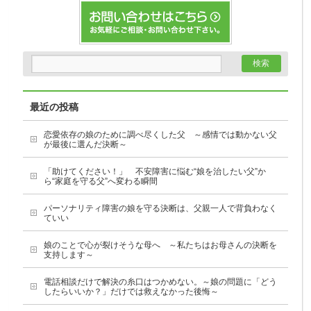
最近の投稿
恋愛依存の娘のために調べ尽くした父 ～感情では動かない父
が最後に選んだ決断～
「助けてください！」 不安障害に悩む“娘を治したい父”か
ら“家庭を守る父”へ変わる瞬間
パーソナリティ障害の娘を守る決断は、父親一人で背負わなく
ていい
娘のことで心が裂けそうな母へ ～私たちはお母さんの決断を
支持します～
電話相談だけで解決の糸口はつかめない。～娘の問題に「どう
したらいいか？」だけでは救えなかった後悔～