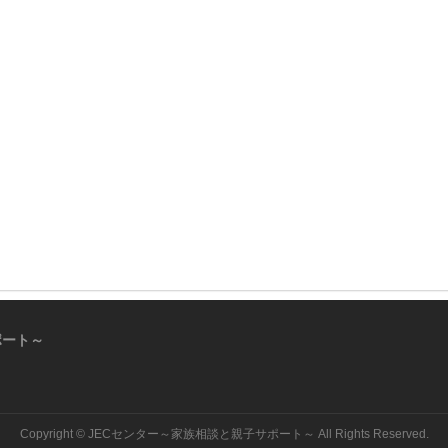
ポート～
Copyright ©
JECセンター～家族相談と親子サポート～
All Rights Reserved.