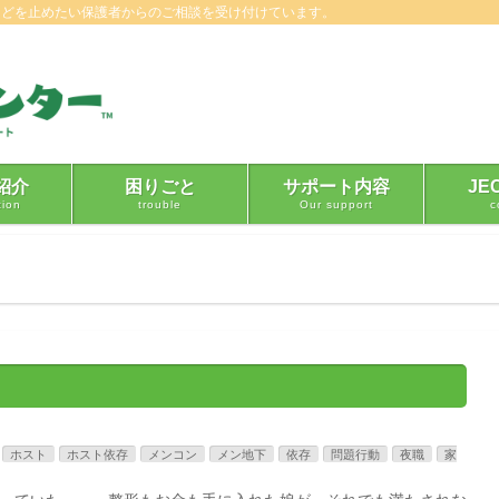
などを止めたい保護者からのご相談を受け付けています。
紹介
困りごと
サポート内容
JE
tion
trouble
Our support
c
ホスト
ホスト依存
メンコン
メン地下
依存
問題行動
夜職
家