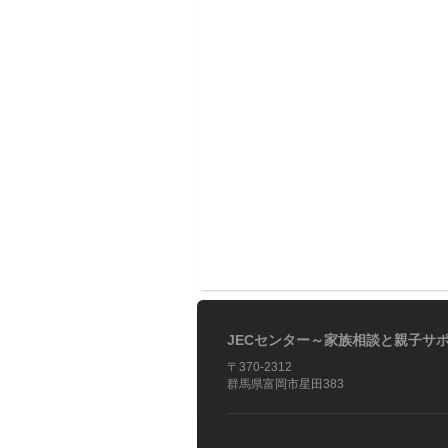
JECセンター～家族相談と親子サ
〒370-2312
群馬県富岡市星田383