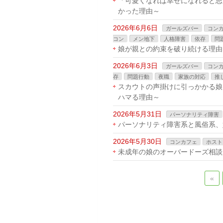
「可愛くなれば幸せになれると思
かった理由～
2026年6月6日
ガールズバー
コン
コン
メン地下
人格障害
依存
問
娘が親との約束を破り続ける理由
2026年6月3日
ガールズバー
コン
存
問題行動
夜職
家族の対応
推
スカウトの声掛けに引っかかる娘
ハマる理由～
2026年5月31日
パーソナリティ障害
パーソナリティ障害系と風俗系、
2026年5月30日
コンカフェ
ホスト
未成年の娘のオーバードーズ相談
«