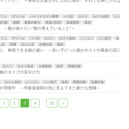
っていた」 ～整形もお金も手に入れた娘が、それでも満たされな
カフェ
デリヘル
パーソナリティ障害
パパ活
ホスト
ホスト依存
メン
題行動
夜職
家庭内暴力
家族の対応
発達障害
風俗
 ～親が知りたい“娘の考えていること”～
カフェ
デリヘル
パパ活
ホスト
ホスト依存
メンコン
メン地下
依
し活
浪費
立ちんぼ
自傷行為
風俗
と、無視できる娘の違い ～良い子だった娘がホストや風俗の沼に
ホスト
ホスト依存
人格障害
依存
問題行動
娘のタイプの見分け方
ホスト依存
メンコン
メン地下
依存
問題行動
自傷行為
が増加中 ～市販薬規制の先に見えてきた新たな危険～
1
2
3
4
…
25
»