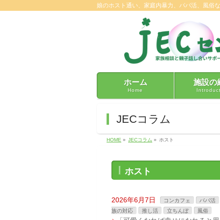
娘のホスト通い、家庭内暴力、パパ活、風俗
ホーム
施設の
Home
Introduc
JECコラム
HOME
»
JECコラム
»
ホスト
ホスト
2026年6月7日
コンカフェ
パパ活
族の対応
推し活
立ちんぼ
風俗