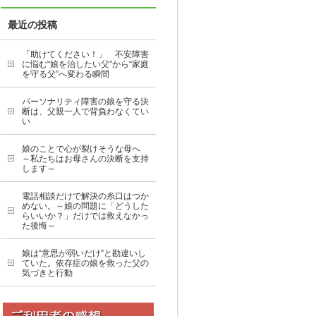
最近の投稿
「助けてください！」 不安障害
に悩む“娘を治したい父”から“家庭
を守る父”へ変わる瞬間
パーソナリティ障害の娘を守る決
断は、父親一人で背負わなくてい
い
娘のことで心が裂けそうな母へ
～私たちはお母さんの決断を支持
します～
電話相談だけで解決の糸口はつか
めない。～娘の問題に「どうした
らいいか？」だけでは救えなかっ
た後悔～
娘は“意思が弱いだけ”と勘違いし
ていた。依存症の娘を救った父の
気づきと行動