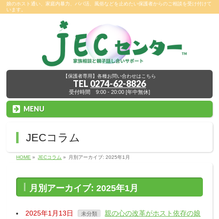
娘のホスト通い、家庭内暴力、パパ活、風俗などを止めたい保護者からのご相談を受け付けて
います。
【保護者専用】各種お問い合わせはこちら
TEL
0274-62-8826
受付時間 9:00 - 20:00 [年中無休]
MENU
JECコラム
HOME
»
JECコラム
»
月別アーカイブ: 2025年1月
月別アーカイブ: 2025年1月
2025年1月13日
親の心の改革がホスト依存の娘
未分類