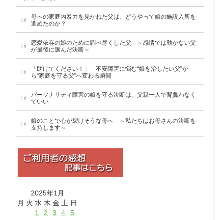
母への家庭内暴力を見かねた父は、どうやって娘の施設入所を
進めたのか？
恋愛依存の娘のために調べ尽くした父 ～感情では動かない父
が最後に選んだ決断～
「助けてください！」 不安障害に悩む“娘を治したい父”か
ら“家庭を守る父”へ変わる瞬間
パーソナリティ障害の娘を守る決断は、父親一人で背負わなく
ていい
娘のことで心が裂けそうな母へ ～私たちはお母さんの決断を
支持します～
2025年1月
月
火
水
木
金
土
日
1
2
3
4
5