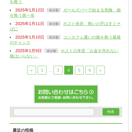
を救う
2025年1月12日
ガールズバーで始まる危険、娘
未分類
を救う第一歩
2025年1月11日
ホスト依存、救いの手はすぐそ
未分類
ばに
2025年1月10日
コンカフェ通いの娘を救う最後
未分類
のチャンス
2025年1月9日
ホストの本音「お金を作れない
未分類
娘はいらない」
«
1
…
3
4
5
6
»
最近の投稿