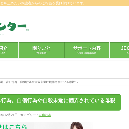
などを止めたい保護者からのご相談を受け付けています。
紹介
困りごと
サポート内容
JE
tion
trouble
Our support
c
喝、試し行為。自傷行為や自殺未遂に翻弄されている母親へ
し行為。自傷行為や自殺未遂に翻弄されている母親
5年12月21日
カテゴリー :
自傷行為