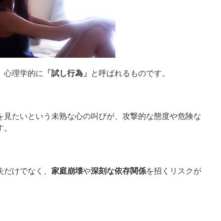
、心理学的に
「試し行為」
と呼ばれるものです。
を見たいという未熟な心の叫びが、攻撃的な態度や危険な
す。
失だけでなく、
家庭崩壊
や
深刻な依存関係
を招くリスクが