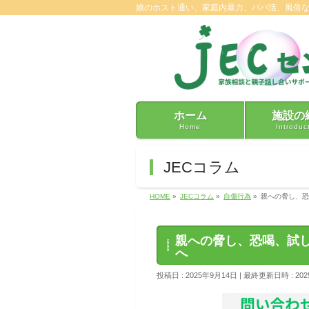
娘のホスト通い、家庭内暴力、パパ活、風俗
ホーム
施設の
Home
Introduc
JECコラム
HOME
»
JECコラム
»
自傷行為
»
親への脅し、恐
親への脅し、恐喝、試
へ
投稿日 : 2025年9月14日
最終更新日時 : 202