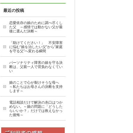
最近の投稿
恋愛依存の娘のために調べ尽くし
た父 ～感情では動かない父が最
後に選んだ決断～
「助けてください！」 不安障害
に悩む“娘を治したい父”から“家庭
を守る父”へ変わる瞬間
パーソナリティ障害の娘を守る決
断は、父親一人で背負わなくてい
い
娘のことで心が裂けそうな母へ
～私たちはお母さんの決断を支持
します～
電話相談だけで解決の糸口はつか
めない。～娘の問題に「どうした
らいいか？」だけでは救えなかっ
た後悔～