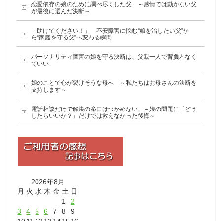
恋愛依存の娘のために調べ尽くした父 ～感情では動かない父
が最後に選んだ決断～
「助けてください！」 不安障害に悩む“娘を治したい父”か
ら“家庭を守る父”へ変わる瞬間
パーソナリティ障害の娘を守る決断は、父親一人で背負わなく
ていい
娘のことで心が裂けそうな母へ ～私たちはお母さんの決断を
支持します～
電話相談だけで解決の糸口はつかめない。～娘の問題に「どう
したらいいか？」だけでは救えなかった後悔～
2026年8月
月
火
水
木
金
土
日
1
2
3
4
5
6
7
8
9