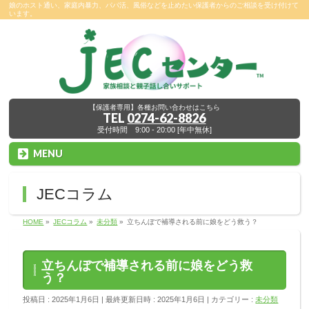
娘のホスト通い、家庭内暴力、パパ活、風俗などを止めたい保護者からのご相談を受け付けて
います。
【保護者専用】各種お問い合わせはこちら
TEL
0274-62-8826
受付時間 9:00 - 20:00 [年中無休]
MENU
JECコラム
HOME
»
JECコラム
»
未分類
»
立ちんぼで補導される前に娘をどう救う？
立ちんぼで補導される前に娘をどう救
う？
投稿日 : 2025年1月6日
最終更新日時 : 2025年1月6日
カテゴリー :
未分類