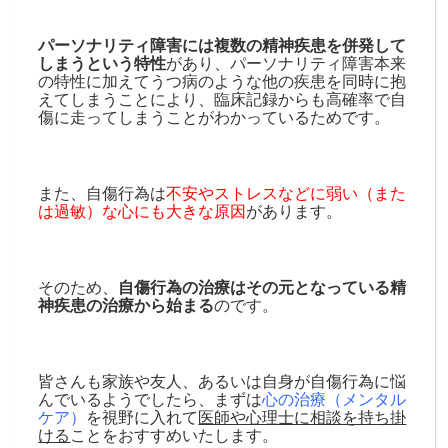
パーソナリティ障害には複数の精神疾患を併発して
しまうという特性
があり、パーソナリティ障害本来
の特性に加えてうつ病のような他の疾患を同時に抱
えてしまうことにより、臨床記録からも高確率で自
傷に走ってしまうことがわかっているためです。
また、自傷行為は
不安やストレスなどに弱い（また
は過敏）な心にも大きな原因
があります。
そのため、
自傷行為の治療はその元となっている精
神疾患の治療から始まる
のです。
皆さんも家族や友人、あるいは自身が自傷行為に悩
んでいるようでしたら、まずは
心の治療（メンタル
ケア）
を視野に入れて
医師や心理士に相談を持ち掛
ける
ことをおすすめいたします。