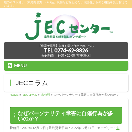
娘のホスト通い、家庭内暴力、パパ活、風俗などを止めたい保護者からのご相談を受け付けて
います。
【保護者専用】各種お問い合わせはこちら
TEL
0274-62-8826
受付時間 9:00 - 20:00 [年中無休]
MENU
JECコラム
HOME
»
JECコラム
»
未分類
»
なぜパーソナリティ障害に自傷行為が多いのか？
なぜパーソナリティ障害に自傷行為が多
いのか？
投稿日 : 2022年12月17日
最終更新日時 : 2022年12月17日
カテゴリー :
未