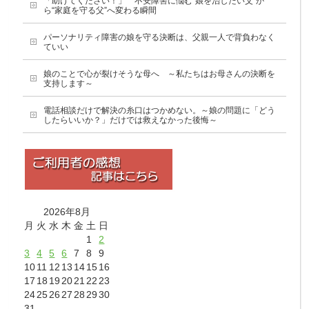
「助けてください！」 不安障害に悩む“娘を治したい父”か
ら“家庭を守る父”へ変わる瞬間
パーソナリティ障害の娘を守る決断は、父親一人で背負わなく
ていい
娘のことで心が裂けそうな母へ ～私たちはお母さんの決断を
支持します～
電話相談だけで解決の糸口はつかめない。～娘の問題に「どう
したらいいか？」だけでは救えなかった後悔～
2026年8月
月
火
水
木
金
土
日
1
2
3
4
5
6
7
8
9
10
11
12
13
14
15
16
17
18
19
20
21
22
23
24
25
26
27
28
29
30
31