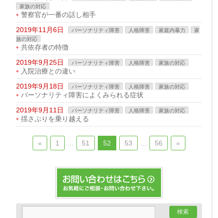
家族の対応
警察官が一番の話し相手
2019年11月6日
パーソナリティ障害
人格障害
家庭内暴力
家
族の対応
共依存者の特徴
2019年9月25日
パーソナリティ障害
人格障害
家族の対応
入院治療との違い
2019年9月18日
パーソナリティ障害
人格障害
家族の対応
パーソナリティ障害によくみられる症状
2019年9月11日
パーソナリティ障害
人格障害
家族の対応
揺さぶりを乗り越える
«
1
…
51
52
53
…
56
»