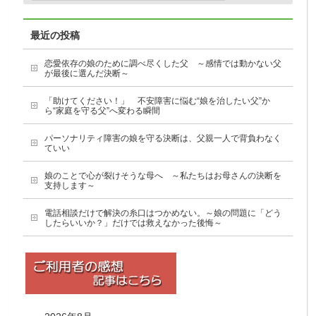
最近の投稿
恋愛依存の娘のために調べ尽くした父 ～感情では動かない父
が最後に選んだ決断～
「助けてください！」 不安障害に悩む“娘を治したい父”か
ら“家庭を守る父”へ変わる瞬間
パーソナリティ障害の娘を守る決断は、父親一人で背負わなく
ていい
娘のことで心が裂けそうな母へ ～私たちはお母さんの決断を
支持します～
電話相談だけで解決の糸口はつかめない。～娘の問題に「どう
したらいいか？」だけでは救えなかった後悔～