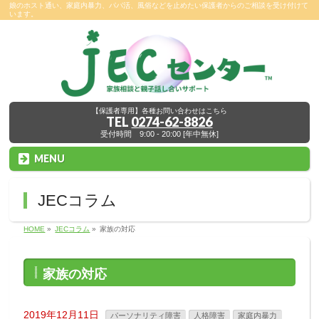
娘のホスト通い、家庭内暴力、パパ活、風俗などを止めたい保護者からのご相談を受け付けて
います。
【保護者専用】各種お問い合わせはこちら
TEL
0274-62-8826
受付時間 9:00 - 20:00 [年中無休]
MENU
JECコラム
HOME
»
JECコラム
»
家族の対応
家族の対応
2019年12月11日
パーソナリティ障害
人格障害
家庭内暴力