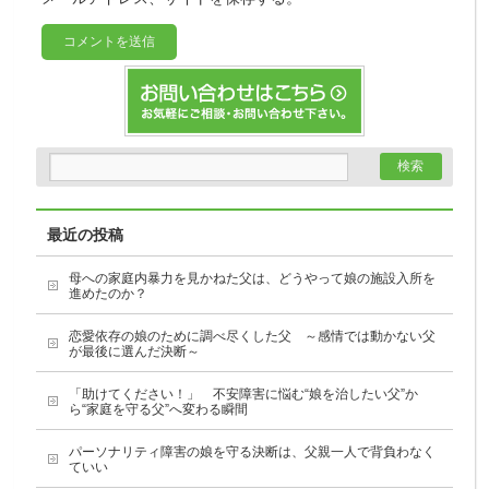
最近の投稿
母への家庭内暴力を見かねた父は、どうやって娘の施設入所を
進めたのか？
恋愛依存の娘のために調べ尽くした父 ～感情では動かない父
が最後に選んだ決断～
「助けてください！」 不安障害に悩む“娘を治したい父”か
ら“家庭を守る父”へ変わる瞬間
パーソナリティ障害の娘を守る決断は、父親一人で背負わなく
ていい