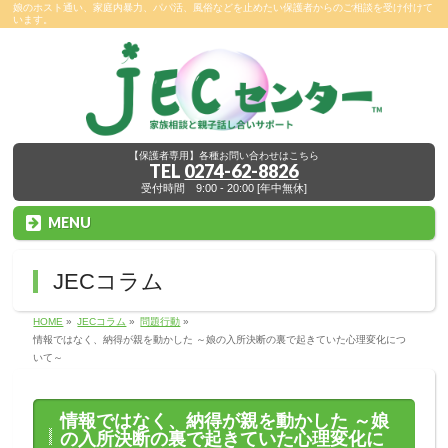
娘のホスト通い、家庭内暴力、パパ活、風俗などを止めたい保護者からのご相談を受け付けて
います。
【保護者専用】各種お問い合わせはこちら
TEL
0274-62-8826
受付時間 9:00 - 20:00 [年中無休]
MENU
JECコラム
HOME
»
JECコラム
»
問題行動
»
情報ではなく、納得が親を動かした ～娘の入所決断の裏で起きていた心理変化につ
いて～
情報ではなく、納得が親を動かした ～娘
の入所決断の裏で起きていた心理変化に