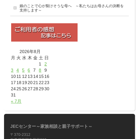
娘のことで心が裂けそうな母へ ～私たちはお母さんの決断を
支持します～
2026年8月
月
火
水
木
金
土
日
1
2
3
4
5
6
7
8
9
10
11
12
13
14
15
16
17
18
19
20
21
22
23
24
25
26
27
28
29
30
31
« 7月
JECセンター～家族相談と親子サポート～
〒370-2312