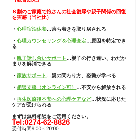
８割のご家庭で娘さんの社会復帰や親子関係の回復
を実感（当社比）
・
心理宿泊休養
…落ち着きを取り戻される
・
心理カウンセリング＆心理査定
…原因を特定でき
る
・
親子話し合いサポート
…親子の行き違い、わだか
まりを解消できる
・
家族サポート
…親の関わり方、姿勢が学べる
・
相談支援（オンライン可）
…不安から解放される
・
再生医療後不安への心理ケアなど
…状況に応じた
ケアが受けられる
まずは無料相談をご活用ください。
Tel:0274-62-8826
受付時間9:00～20:00