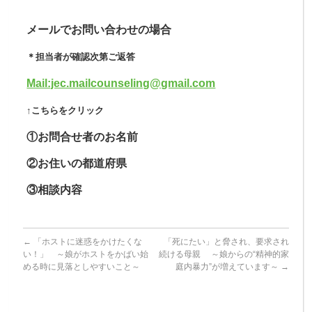
メールでお問い合わせの場合
＊担当者が確認次第ご返答
Mail:jec.mailcounseling@gmail.
com
↑こちらをクリック
①お問合せ者のお名前
②お住いの都道府県
③相談内容
←
「ホストに迷惑をかけたくな
「死にたい」と脅され、要求され
い！」 ～娘がホストをかばい始
続ける母親 ～娘からの“精神的家
める時に見落としやすいこと～
庭内暴力”が増えています～
→