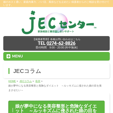
娘のホスト通い、家庭内暴力、パパ活、風俗などを止めたい保護者からのご相談を受け付けて
います。
【保護者専用】各種お問い合わせはこちら
TEL
0274-62-8826
受付時間 9:00 - 20:00 [年中無休]
MENU
JECコラム
HOME
»
JECコラム
»
依存
»
娘が夢中になる美容整形と危険なダイエット ～ルッキズムに侵された娘の目を覚
まさせたい～
娘が夢中になる美容整形と危険なダイエ
ット ～ルッキズムに侵された娘の目を