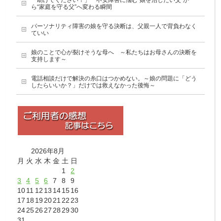
「助けてください！」 不安障害に悩む“娘を治したい父”か
ら“家庭を守る父”へ変わる瞬間
パーソナリティ障害の娘を守る決断は、父親一人で背負わなく
ていい
娘のことで心が裂けそうな母へ ～私たちはお母さんの決断を
支持します～
電話相談だけで解決の糸口はつかめない。～娘の問題に「どう
したらいいか？」だけでは救えなかった後悔～
2026年8月
月
火
水
木
金
土
日
1
2
3
4
5
6
7
8
9
10
11
12
13
14
15
16
17
18
19
20
21
22
23
24
25
26
27
28
29
30
31