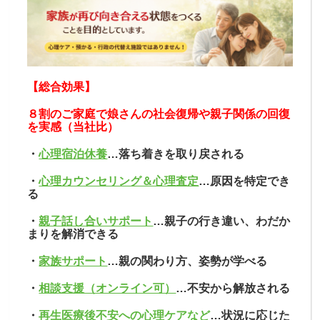
【総合効果】
８割のご家庭で娘さんの社会復帰や親子関係の回復
を実感（当社比）
・
心理宿泊休養
…落ち着きを取り戻される
・
心理カウンセリング＆心理査定
…原因を特定でき
る
・
親子話し合いサポート
…親子の行き違い、わだか
まりを解消できる
・
家族サポート
…親の関わり方、姿勢が学べる
・
相談支援（オンライン可）
…不安から解放される
・
再生医療後不安への心理ケアなど
…状況に応じた