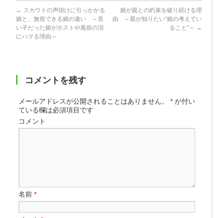
←
スカウトの声掛けに引っかかる
娘が親との約束を破り続ける理
娘と、無視できる娘の違い ～良
由 ～親が知りたい“娘の考えてい
い子だった娘がホストや風俗の沼
ること”～
→
にハマる理由～
コメントを残す
メールアドレスが公開されることはありません。
*
が付い
ている欄は必須項目です
コメント
名前
*