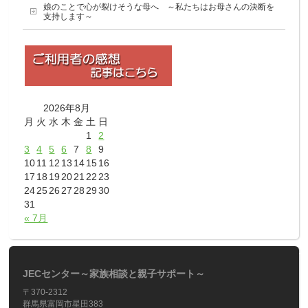
娘のことで心が裂けそうな母へ ～私たちはお母さんの決断を
支持します～
2026年8月
月
火
水
木
金
土
日
1
2
3
4
5
6
7
8
9
10
11
12
13
14
15
16
17
18
19
20
21
22
23
24
25
26
27
28
29
30
31
« 7月
JECセンター～家族相談と親子サポート～
〒370-2312
群馬県富岡市星田383