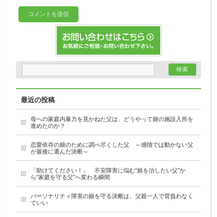
最近の投稿
母への家庭内暴力を見かねた父は、どうやって娘の施設入所を
進めたのか？
恋愛依存の娘のために調べ尽くした父 ～感情では動かない父
が最後に選んだ決断～
「助けてください！」 不安障害に悩む“娘を治したい父”か
ら“家庭を守る父”へ変わる瞬間
パーソナリティ障害の娘を守る決断は、父親一人で背負わなく
ていい