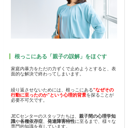
根っこにある「親子の誤解」をほぐす
家庭内暴力をただの力ずくで止めようとすると、表
面的な解決で終わってしまいます。
繰り返させないためには、根っこにある
“なぜその
行動に至ったのか”という心理的背景
を探ることが
必要不可欠です。
JECセンターのスタッフたちは、
親子間の心理学知
識
や
各種依存症
、
発達障害特性
に至るまで、様々な
専門的知識を有しています。