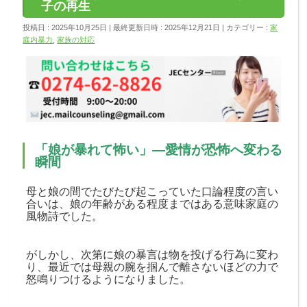
子の再生
投稿日 : 2025年10月25日
最終更新日時 : 2025年12月21日
カテゴリー :
家
庭内暴力
,
家族の対応
「娘が暴れて怖い」―愛情が恐怖へ変わる
瞬間
母と娘の間でたびたび起こっていた口論程度の言い
合いは、娘の年齢がある程度まではある意味家庭の
風物詩でした。
がしかし、次第に娘の暴言は物を投げる行為に変わ
り、最近では母親の腕を掴んで離さないほどの力で
怒鳴りつけるようになりました。