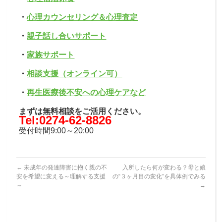
・
心理カウンセリング＆心理査定
・
親子話し合いサポート
・
家族サポート
・
相談支援（オンライン可）
・
再生医療後不安への心理ケアなど
まずは無料相談をご活用ください。
Tel:0274-62-8826
受付時間9:00～20:00
←
未成年の発達障害に抱く親の不
入所したら何が変わる？母と娘
安を希望に変える～理解する支援
の“３ヶ月目の変化”を具体例でみる
～
→