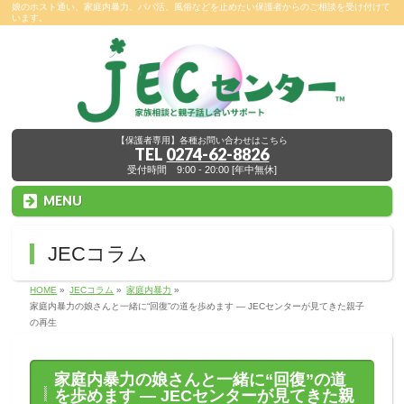
娘のホスト通い、家庭内暴力、パパ活、風俗などを止めたい保護者からのご相談を受け付けて
います。
【保護者専用】各種お問い合わせはこちら
TEL
0274-62-8826
受付時間 9:00 - 20:00 [年中無休]
MENU
JECコラム
HOME
»
JECコラム
»
家庭内暴力
»
家庭内暴力の娘さんと一緒に“回復”の道を歩めます ― JECセンターが見てきた親子
の再生
家庭内暴力の娘さんと一緒に“回復”の道
を歩めます ― JECセンターが見てきた親