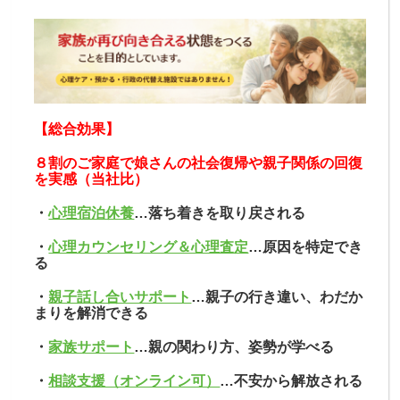
【総合効果】
８割のご家庭で娘さんの社会復帰や親子関係の回復
を実感（当社比）
・
心理宿泊休養
…落ち着きを取り戻される
・
心理カウンセリング＆心理査定
…原因を特定でき
る
・
親子話し合いサポート
…親子の行き違い、わだか
まりを解消できる
・
家族サポート
…親の関わり方、姿勢が学べる
・
相談支援（オンライン可）
…不安から解放される