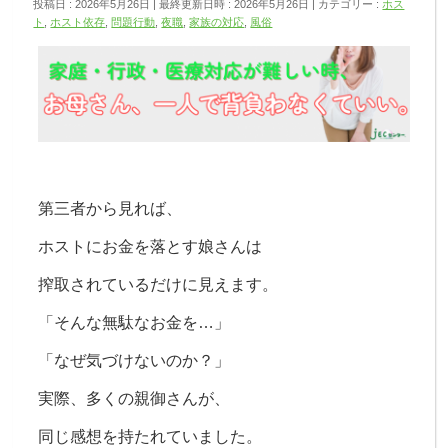
投稿日 : 2026年5月26日
最終更新日時 : 2026年5月26日
カテゴリー :
ホス
ト
,
ホスト依存
,
問題行動
,
夜職
,
家族の対応
,
風俗
第三者から見れば、
ホストにお金を落とす娘さんは
搾取されているだけに見えます。
「そんな無駄なお金を…」
「なぜ気づけないのか？」
実際、多くの親御さんが、
同じ感想を持たれていました。