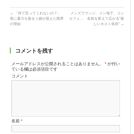
←
「何で言ってくれないの？」
メンズラウンジ、メン地下、コン
母に暴力を振るう娘が迎えた限界
カフェ… 名前を変えて広がる“新
の理由
しいホスト依存”
→
コメントを残す
メールアドレスが公開されることはありません。
*
が付い
ている欄は必須項目です
コメント
名前
*