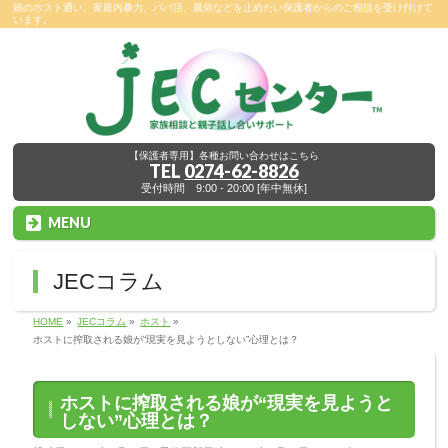
娘のホスト通い、家庭内暴力、パパ活、風俗などを止めたい保護者からのご相談を受け付けて
います。
【保護者専用】各種お問い合わせはこちら
TEL
0274-62-8826
受付時間 9:00 - 20:00 [年中無休]
MENU
JECコラム
HOME
»
JECコラム
»
ホスト
»
ホストに搾取される娘が“現実を見ようとしない”心理とは？
ホストに搾取される娘が“現実を見ようと
しない”心理とは？