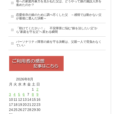
母への家庭内暴力を見かねた父は、どうやって娘の施設入所を
進めたのか？
恋愛依存の娘のために調べ尽くした父 ～感情では動かない父
が最後に選んだ決断～
「助けてください！」 不安障害に悩む“娘を治したい父”か
ら“家庭を守る父”へ変わる瞬間
パーソナリティ障害の娘を守る決断は、父親一人で背負わなく
ていい
2026年8月
月
火
水
木
金
土
日
1
2
3
4
5
6
7
8
9
10
11
12
13
14
15
16
17
18
19
20
21
22
23
24
25
26
27
28
29
30