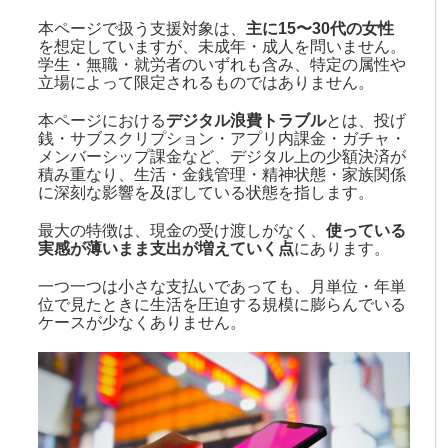
本ページで扱う支援対象は、
主に15〜30代の女性
を想定していますが、未成年・成人を問いません。
学生・無職・就労者のいずれも含み、特定の属性や
立場によって限定されるものではありません。
本ページにおける
デジタル浪費トラブル
とは、投げ
銭・サブスクリプション・アプリ内課金・ガチャ・
メンバーシップ課金など、デジタル上の少額決済が
積み重なり、生活・金銭管理・精神状態・家族関係
に深刻な影響を及ぼしている状態を指します。
最大の特徴は、現金の受け渡しがなく、
使っている
実感が薄いまま支出が増えていく点
にあります。
一つ一つは小さな支払いであっても、月単位・年単
位で見たときに生活を圧迫する規模に膨らんでいる
ケースが少なくありません。