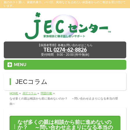
娘のホスト通い、家庭内暴力、パパ活、風俗などを止めたい保護者からのご相談を受け付けて
います。
【保護者専用】各種お問い合わせはこちら
TEL
0274-62-8826
受付時間 9:00 - 20:00 [年中無休]
MENU
JECコラム
HOME
»
JECコラム
»
問題行動
»
なぜ多くの親は相談から前に進めないのか？ ～問い合わせ止まりになる本当の理
由～
なぜ多くの親は相談から前に進めないの
か？ ～問い合わせ止まりになる本当の