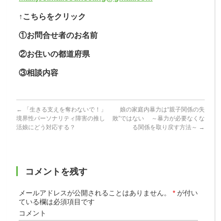
↑こちらをクリック
①お問合せ者のお名前
②お住いの都道府県
③相談内容
←
「生きる支えを奪わないで！」
娘の家庭内暴力は“親子関係の失
境界性パーソナリティ障害の推し
敗”ではない ～暴力が必要なくな
活娘にどう対応する？
る関係を取り戻す方法～
→
コメントを残す
メールアドレスが公開されることはありません。
*
が付い
ている欄は必須項目です
コメント