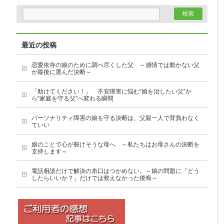
最近の投稿
恋愛依存の娘のために調べ尽くした父 ～感情では動かない父
が最後に選んだ決断～
「助けてください！」 不安障害に悩む“娘を治したい父”か
ら“家庭を守る父”へ変わる瞬間
パーソナリティ障害の娘を守る決断は、父親一人で背負わなく
ていい
娘のことで心が裂けそうな母へ ～私たちはお母さんの決断を
支持します～
電話相談だけで解決の糸口はつかめない。～娘の問題に「どう
したらいいか？」だけでは救えなかった後悔～