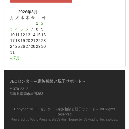
2026年8月
月
火
水
木
金
土
日
1
2
3
4
5
6
7
8
9
10
11
12
13
14
15
16
17
18
19
20
21
22
23
24
25
26
27
28
29
30
31
« 7月
JECセンター～家族相談と親子サポート～
〒370-2312
群馬県富岡市星田383
Copyright ©
JECセンター～家族相談と親子サポート～
All Rights
Reserved.
Powered by
WordPress
&
BizVektor Theme
by
Vektor,Inc.
technology.