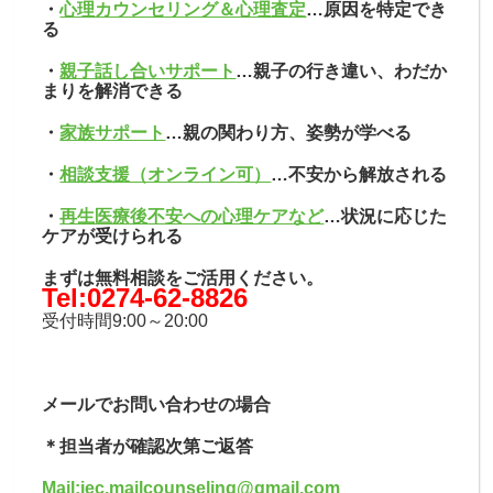
・
心理カウンセリング＆心理査定
…原因を特定でき
る
・
親子話し合いサポート
…親子の行き違い、わだか
まりを解消できる
・
家族サポート
…親の関わり方、姿勢が学べる
・
相談支援（オンライン可）
…不安から解放される
・
再生医療後不安への心理ケアなど
…状況に応じた
ケアが受けられる
まずは無料相談をご活用ください。
Tel:0274-62-8826
受付時間9:00～20:00
メールでお問い合わせの場合
＊担当者が確認次第ご返答
Mail:jec.mailcounseling@gmail.
com