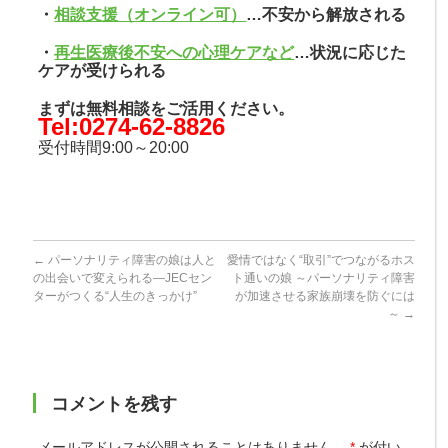
・
相談支援（オンライン可）
…不安から解放される
・
再生医療後不安への心理ケアなど
…状況に応じた
ケアが受けられる
まずは無料相談をご活用ください。
Tel:0274-62-8826
受付時間9:00～20:00
←
パーソナリティ障害の娘は人と
愛情ではなく“取引”でつながるホス
の出会いで変えられる―JECセン
ト通いの娘 ～パーソナリティ障害
ターがつくる“人生のきっかけ”
が加速させる家族崩壊を防ぐには
～
→
コメントを残す
メールアドレスが公開されることはありません。
*
が付い