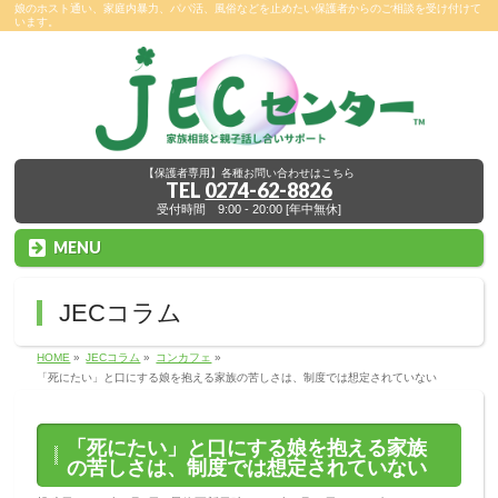
娘のホスト通い、家庭内暴力、パパ活、風俗などを止めたい保護者からのご相談を受け付けて
います。
【保護者専用】各種お問い合わせはこちら
TEL
0274-62-8826
受付時間 9:00 - 20:00 [年中無休]
MENU
JECコラム
HOME
»
JECコラム
»
コンカフェ
»
「死にたい」と口にする娘を抱える家族の苦しさは、制度では想定されていない
「死にたい」と口にする娘を抱える家族
の苦しさは、制度では想定されていない