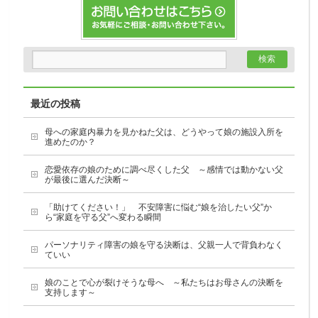
最近の投稿
母への家庭内暴力を見かねた父は、どうやって娘の施設入所を
進めたのか？
恋愛依存の娘のために調べ尽くした父 ～感情では動かない父
が最後に選んだ決断～
「助けてください！」 不安障害に悩む“娘を治したい父”か
ら“家庭を守る父”へ変わる瞬間
パーソナリティ障害の娘を守る決断は、父親一人で背負わなく
ていい
娘のことで心が裂けそうな母へ ～私たちはお母さんの決断を
支持します～