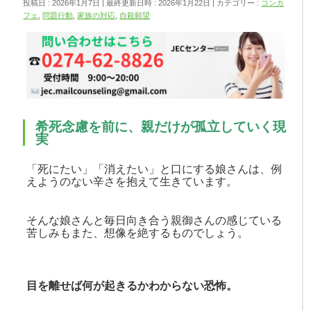
投稿日 : 2026年1月7日
最終更新日時 : 2026年1月22日
カテゴリー :
コンカ
フェ
,
問題行動
,
家族の対応
,
自殺願望
希死念慮を前に、親だけが孤立していく現
実
「死にたい」「消えたい」と口にする娘さんは、例
えようのない辛さを抱えて生きています。
そんな娘さんと毎日向き合う親御さんの感じている
苦しみもまた、想像を絶するものでしょう。
目を離せば何が起きるかわからない恐怖。