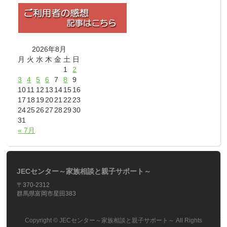
2026年8月
月
火
水
木
金
土
日
1
2
3
4
5
6
7
8
9
10
11
12
13
14
15
16
17
18
19
20
21
22
23
24
25
26
27
28
29
30
31
« 7月
JECセンター～家族相談と親子サポート～
〒370-2312
群馬県富岡市星田383
Copyright ©
JECセンター～家族相談と親子サポート～
All Rights