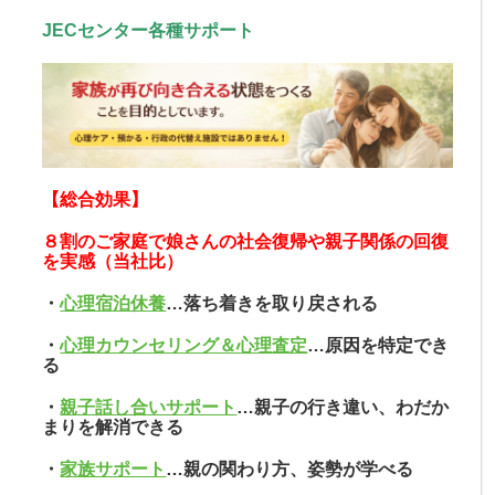
JECセンター各種サポート
【総合効果】
８割のご家庭で娘さんの社会復帰や親子関係の回復
を実感（当社比）
・
心理宿泊休養
…落ち着きを取り戻される
・
心理カウンセリング＆心理査定
…原因を特定でき
る
・
親子話し合いサポート
…親子の行き違い、わだか
まりを解消できる
・
家族サポート
…親の関わり方、姿勢が学べる