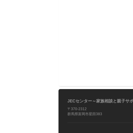
JECセンター～家族相談と親子サ
〒370-2312
群馬県富岡市星田383