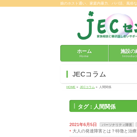
娘のホスト通い、家庭内暴力、パパ活、風俗
ホーム
施設の
Home
Introduc
JECコラム
HOME
»
JECコラム
»
人間関係
タグ : 人間関係
2021年6月5日
パーソナリティ障害
大人の発達障害とは？特徴と治療