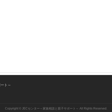
ポート～
Copyright ©
JECセンター～家族相談と親子サポート～
All Rights Reserved.