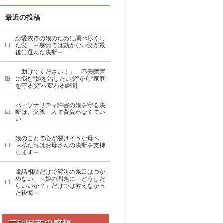
最近の投稿
恋愛依存の娘のために調べ尽くし
た父 ～感情では動かない父が最
後に選んだ決断～
「助けてください！」 不安障害
に悩む“娘を治したい父”から“家庭
を守る父”へ変わる瞬間
パーソナリティ障害の娘を守る決
断は、父親一人で背負わなくてい
い
娘のことで心が裂けそうな母へ
～私たちはお母さんの決断を支持
します～
電話相談だけで解決の糸口はつか
めない。～娘の問題に「どうした
らいいか？」だけでは救えなかっ
た後悔～