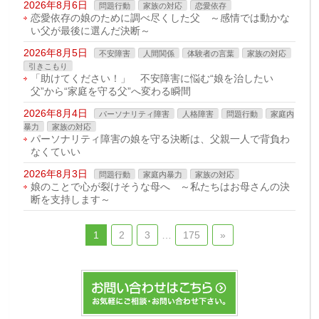
2026年8月6日
問題行動
家族の対応
恋愛依存
恋愛依存の娘のために調べ尽くした父 ～感情では動かな
い父が最後に選んだ決断～
2026年8月5日
不安障害
人間関係
体験者の言葉
家族の対応
引きこもり
「助けてください！」 不安障害に悩む“娘を治したい
父”から“家庭を守る父”へ変わる瞬間
2026年8月4日
パーソナリティ障害
人格障害
問題行動
家庭内
暴力
家族の対応
パーソナリティ障害の娘を守る決断は、父親一人で背負わ
なくていい
2026年8月3日
問題行動
家庭内暴力
家族の対応
娘のことで心が裂けそうな母へ ～私たちはお母さんの決
断を支持します～
1
2
3
…
175
»