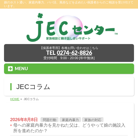
娘のホスト通い、家庭内暴力、パパ活、風俗などを止めたい保護者からのご相談を受け付けて
います。
【保護者専用】各種お問い合わせはこちら
TEL
0274-62-8826
受付時間 9:00 - 20:00 [年中無休]
MENU
JECコラム
HOME
»
JECコラム
2026年8月8日
問題行動
家庭内暴力
家族の対応
母への家庭内暴力を見かねた父は、どうやって娘の施設入
所を進めたのか？