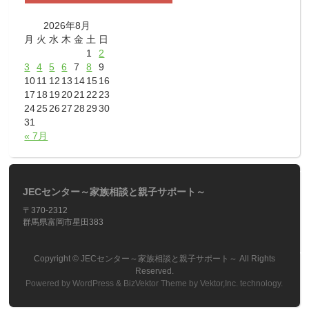
2026年8月
月
火
水
木
金
土
日
1
2
3
4
5
6
7
8
9
10
11
12
13
14
15
16
17
18
19
20
21
22
23
24
25
26
27
28
29
30
31
« 7月
JECセンター～家族相談と親子サポート～
〒370-2312
群馬県富岡市星田383
Copyright ©
JECセンター～家族相談と親子サポート～
All Rights
Reserved.
Powered by
WordPress
&
BizVektor Theme
by
Vektor,Inc.
technology.