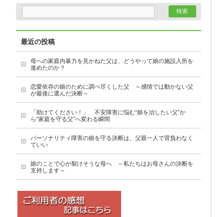
最近の投稿
母への家庭内暴力を見かねた父は、どうやって娘の施設入所を
進めたのか？
恋愛依存の娘のために調べ尽くした父 ～感情では動かない父
が最後に選んだ決断～
「助けてください！」 不安障害に悩む“娘を治したい父”か
ら“家庭を守る父”へ変わる瞬間
パーソナリティ障害の娘を守る決断は、父親一人で背負わなく
ていい
娘のことで心が裂けそうな母へ ～私たちはお母さんの決断を
支持します～